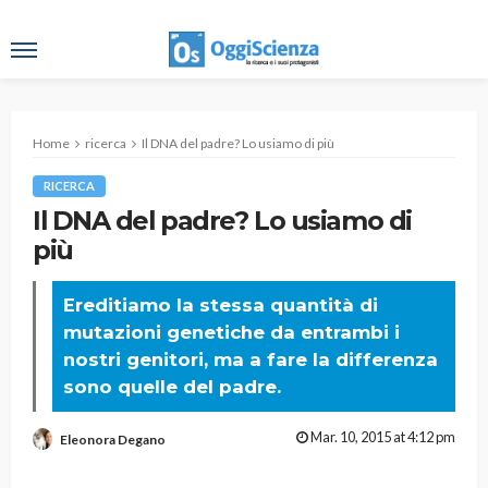
Home
ricerca
Il DNA del padre? Lo usiamo di più
RICERCA
Il DNA del padre? Lo usiamo di
più
Ereditiamo la stessa quantità di
mutazioni genetiche da entrambi i
nostri genitori, ma a fare la differenza
sono quelle del padre.
Mar. 10, 2015 at 4:12 pm
Eleonora Degano