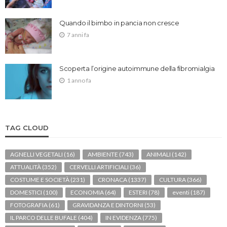
Quando il bimbo in pancia non cresce
7 anni fa
Scoperta l’origine autoimmune della fibromialgia
1 anno fa
TAG CLOUD
AGNELLI VEGETALI
(16)
AMBIENTE
(743)
ANIMALI
(142)
ATTUALITÀ
(352)
CERVELLI ARTIFICIALI
(36)
COSTUME E SOCIETÀ
(231)
CRONACA
(1337)
CULTURA
(366)
DOMESTICI
(100)
ECONOMIA
(64)
ESTERI
(78)
eventi
(187)
FOTOGRAFIA
(61)
GRAVIDANZA E DINTORNI
(53)
IL PARCO DELLE BUFALE
(404)
IN EVIDENZA
(775)