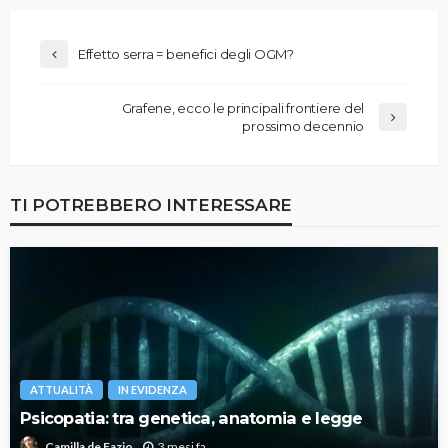
Effetto serra = benefici degli OGM?
Grafene, ecco le principali frontiere del
prossimo decennio
TI POTREBBERO INTERESSARE
ATTUALITÀ
IN EVIDENZA
Psicopatia: tra genetica, anatomia e legge
3 mesi fa
Camilla de Fazio