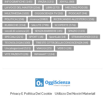
INFOGRAFICHE
(145)
IPAZIA
(131)
JEKYLL
(80)
LA VOCE DEL MASTER
(236)
LIBRI
(273)
MELTING POD
(8)
MULTIMEDIA
(103)
OGGISCIENZA TV
(30)
PODCAST
(94)
POLITICA
(158)
ricerca
(2083)
RICERCANDO ALL'ESTERO
(158)
RUBRICHE
(154)
SALUTE
(798)
SCOPERTE
(576)
secoli di scienza
(2)
SENZA BARRIERE
(45)
SPAZIO
(115)
SPECIALI
(221)
SPORT
(18)
SportLab
(14)
STRANIMONDI
(151)
TECNOLOGIA
(100)
TRIESTE CITTÀ DELLA CONOSCENZA
(44)
Uncategorized
(521)
VIAGGI
(25)
VIDEO
(28)
VITE PAZIENTI
(28)
WHAAAT?
(134)
Privacy E Politica Dei Cookie
Utilizzo Dei Nostri Materiali