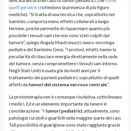
delicata ancora nel caso di tumori pediatrici, che
come
quelli geriatrici
richiedono la presenza di più figure
mediche). “Si tratta di una tecnica che, soprattutto nei
bambini, comporta meno effetti collaterali a lungo
termine, poiché permette di risparmiare quanto più
possibile i tessuti sani che non sono stati colpiti dal
tumore”, spiega Angela Mastronuzzi, neuro-oncologa
pediatra del Bambino Gesù. “I protoni, infatti, hanno la
peculiarità di rilasciare energia direttamente nella sede
del tumore, senza compromettere i tessuti sani intorno.
Negli Stati Uniti è usata già da molti anni per il
trattamento dei pazienti pediatrici, soprattutto di quelli
affetti da
tumori del sistema nervoso centrale
”.
La protonterapia non è comunque risolutiva, sottolineano
i medici. Ed è un elemento importante da tenere in
considerazione: “I
tumori pediatrici
, attualmente, sono
patologie curabili e guaribili nella maggior parte dei casi.
Tali possibilità di guarigione sono state raggiunte grazie