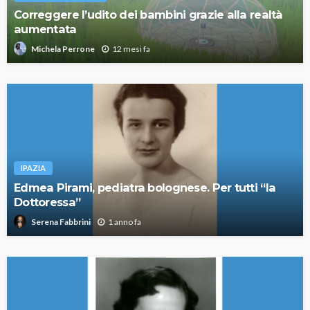
Correggere l’udito dei bambini grazie alla realtà
aumentata
12 mesi fa
Michela Perrone
IPAZIA
Edmea Pirami, pediatra bolognese. Per tutti “la
Dottoressa”
1 anno fa
Serena Fabbrini