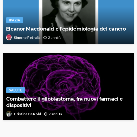
IPAZIA
Eleanor Macdonald e l’epidemiologia del cancro
2 anni fa
Simone Petralia
SALUTE
Combattere il glioblastoma, fra nuovi farmaci e
dispositivi
2 anni fa
Cristina Da Rold