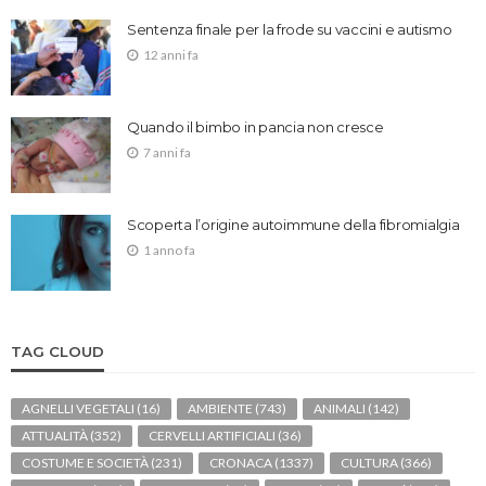
Sentenza finale per la frode su vaccini e autismo
12 anni fa
Quando il bimbo in pancia non cresce
7 anni fa
Scoperta l’origine autoimmune della fibromialgia
1 anno fa
TAG CLOUD
AGNELLI VEGETALI
(16)
AMBIENTE
(743)
ANIMALI
(142)
ATTUALITÀ
(352)
CERVELLI ARTIFICIALI
(36)
COSTUME E SOCIETÀ
(231)
CRONACA
(1337)
CULTURA
(366)