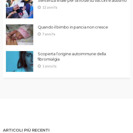
Sentenza finale per la frode su vaccini e autismo
12 anni fa
Quando il bimbo in pancia non cresce
7 anni fa
Scoperta l’origine autoimmune della
fibromialgia
1 anno fa
ARTICOLI PIÙ RECENTI