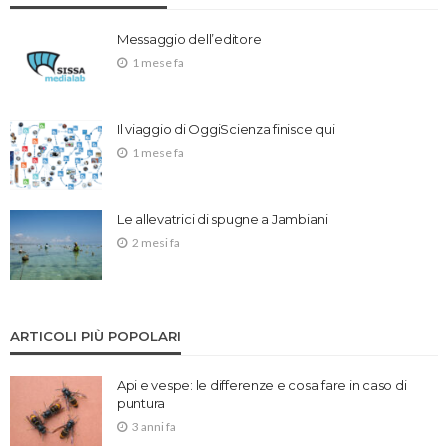
Messaggio dell’editore
1 mese fa
Il viaggio di OggiScienza finisce qui
1 mese fa
Le allevatrici di spugne a Jambiani
2 mesi fa
ARTICOLI PIÙ POPOLARI
Api e vespe: le differenze e cosa fare in caso di
puntura
3 anni fa