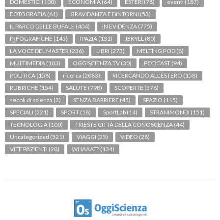
DOMESTICI
(100)
ECONOMIA
(64)
ESTERI
(78)
eventi
(187)
FOTOGRAFIA
(61)
GRAVIDANZA E DINTORNI
(53)
IL PARCO DELLE BUFALE
(404)
IN EVIDENZA
(775)
INFOGRAFICHE
(145)
IPAZIA
(131)
JEKYLL
(80)
LA VOCE DEL MASTER
(236)
LIBRI
(273)
MELTING POD
(8)
MULTIMEDIA
(103)
OGGISCIENZA TV
(30)
PODCAST
(94)
POLITICA
(158)
ricerca
(2083)
RICERCANDO ALL'ESTERO
(158)
RUBRICHE
(154)
SALUTE
(798)
SCOPERTE
(576)
secoli di scienza
(2)
SENZA BARRIERE
(45)
SPAZIO
(115)
SPECIALI
(221)
SPORT
(18)
SportLab
(14)
STRANIMONDI
(151)
TECNOLOGIA
(100)
TRIESTE CITTÀ DELLA CONOSCENZA
(44)
Uncategorized
(521)
VIAGGI
(25)
VIDEO
(28)
VITE PAZIENTI
(28)
WHAAAT?
(134)