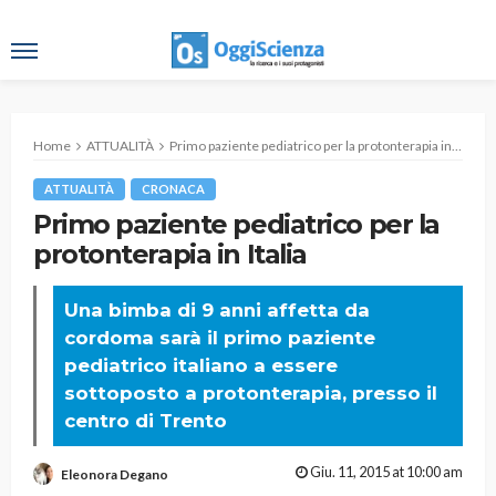
Home
ATTUALITÀ
Primo paziente pediatrico per la protonterapia in Italia
ATTUALITÀ
CRONACA
Primo paziente pediatrico per la
protonterapia in Italia
Una bimba di 9 anni affetta da
cordoma sarà il primo paziente
pediatrico italiano a essere
sottoposto a protonterapia, presso il
centro di Trento
Giu. 11, 2015 at 10:00 am
Eleonora Degano