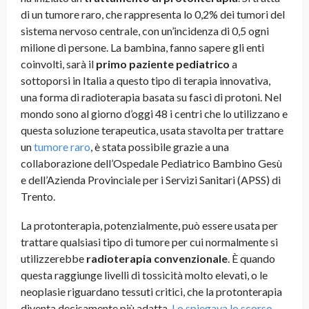
di un tumore raro, che rappresenta lo 0,2% dei tumori del
sistema nervoso centrale, con un’incidenza di 0,5 ogni
milione di persone. La bambina, fanno sapere gli enti
coinvolti, sarà il
primo paziente pediatrico
a
sottoporsi in Italia a questo tipo di terapia innovativa,
una forma di radioterapia basata su fasci di protoni. Nel
mondo sono al giorno d’oggi 48 i centri che lo utilizzano e
questa soluzione terapeutica, usata stavolta per trattare
un
tumore raro
, è stata possibile grazie a una
collaborazione dell’Ospedale Pediatrico Bambino Gesù
e dell’Azienda Provinciale per i Servizi Sanitari (APSS) di
Trento.
La protonterapia, potenzialmente, può essere usata per
trattare qualsiasi tipo di tumore per cui normalmente si
utilizzerebbe
radioterapia convenzionale
. È quando
questa raggiunge livelli di tossicità molto elevati, o le
neoplasie riguardano tessuti critici, che la protonterapia
diventa decisamente più adatta.
Lo spiegava lo scorso