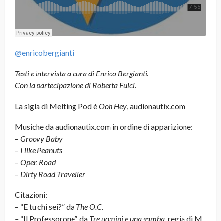
@enricobergianti
Testi e intervista a cura di Enrico Bergianti.
Con la partecipazione di Roberta Fulci.
La sigla di Melting Pod è
Ooh Hey
, audionautix.com
Musiche da audionautix.com in ordine di apparizione:
–
Groovy Baby
–
I like Peanuts
–
Open Road
–
Dirty Road Traveller
Citazioni:
– “E tu chi sei?” da
The O.C.
–
“Il Professorone”, da
Tre uomini e una gamba
, regia di M.