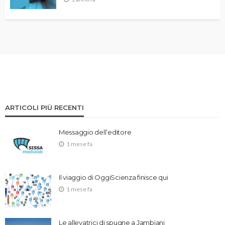
ARTICOLI PIÙ RECENTI
Messaggio dell’editore
1 mese fa
Il viaggio di OggiScienza finisce qui
1 mese fa
Le allevatrici di spugne a Jambiani