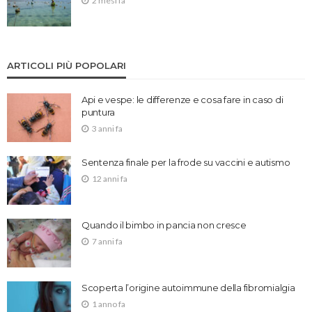
2 mesi fa
ARTICOLI PIÙ POPOLARI
Api e vespe: le differenze e cosa fare in caso di
puntura
3 anni fa
Sentenza finale per la frode su vaccini e autismo
12 anni fa
Quando il bimbo in pancia non cresce
7 anni fa
Scoperta l’origine autoimmune della fibromialgia
1 anno fa