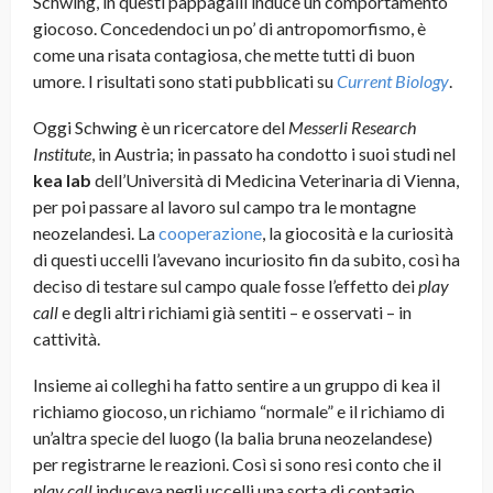
Schwing, in questi pappagalli induce un comportamento
giocoso. Concedendoci un po’ di antropomorfismo, è
come una risata contagiosa, che mette tutti di buon
umore. I risultati sono stati pubblicati su
Current Biology
.
Oggi Schwing è un ricercatore del
Messerli Research
Institute
, in Austria; in passato ha condotto i suoi studi nel
kea lab
dell’Università di Medicina Veterinaria di Vienna,
per poi passare al lavoro sul campo tra le montagne
neozelandesi. La
cooperazione
, la giocosità e la curiosità
di questi uccelli l’avevano incuriosito fin da subito, così ha
deciso di testare sul campo quale fosse l’effetto dei
play
call
e degli altri richiami già sentiti – e osservati – in
cattività.
Insieme ai colleghi ha fatto sentire a un gruppo di kea il
richiamo giocoso, un richiamo “normale” e il richiamo di
un’altra specie del luogo (la balia bruna neozelandese)
per registrarne le reazioni. Così si sono resi conto che il
play call
induceva negli uccelli una sorta di contagio