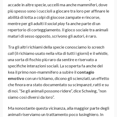
accade in altre specie, uccelli ma anche mammiferi, dove
più spesso sono i cuccioli a giocare tra loro per affinare le
abilità di lotta a colpi di giocose zampate e rincorse,
mentre per gli adulti il
social play
fa anche parte di un
repertorio di corteggiamento. Il gioco sociale tra animali
maturi di sesso opposto, scrivono gli autori, è raro.
Tra gli altri richiami della specie conosciamo lo
screech
call
(il richiamo usato nella vita di tutti i giorni) e il
whistle
,
una sorta di fischio più raro da sentire e riservato a
specifiche interazioni sociali. La scoperta fa anche del
kea il primo non-mammifero a subire il
contagio
emotivo
con un richiamo, dicono gli scienziati, un effetto
che finora era stato documentato su scimpanzé, ratti e su
di noi. “Se gli animali possono ridere”, dice Schwing, “non
siamo così diversi da loro”.
Ma nonostante questa vicinanza, alla maggior parte degli
animali riserviamo un trattamento poco lusinghiero. In