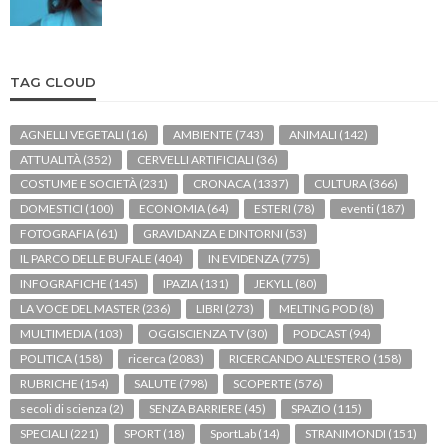
TAG CLOUD
AGNELLI VEGETALI
(16)
AMBIENTE
(743)
ANIMALI
(142)
ATTUALITÀ
(352)
CERVELLI ARTIFICIALI
(36)
COSTUME E SOCIETÀ
(231)
CRONACA
(1337)
CULTURA
(366)
DOMESTICI
(100)
ECONOMIA
(64)
ESTERI
(78)
eventi
(187)
FOTOGRAFIA
(61)
GRAVIDANZA E DINTORNI
(53)
IL PARCO DELLE BUFALE
(404)
IN EVIDENZA
(775)
INFOGRAFICHE
(145)
IPAZIA
(131)
JEKYLL
(80)
LA VOCE DEL MASTER
(236)
LIBRI
(273)
MELTING POD
(8)
MULTIMEDIA
(103)
OGGISCIENZA TV
(30)
PODCAST
(94)
POLITICA
(158)
ricerca
(2083)
RICERCANDO ALL'ESTERO
(158)
RUBRICHE
(154)
SALUTE
(798)
SCOPERTE
(576)
secoli di scienza
(2)
SENZA BARRIERE
(45)
SPAZIO
(115)
SPECIALI
(221)
SPORT
(18)
SportLab
(14)
STRANIMONDI
(151)