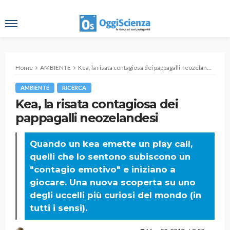
Home
AMBIENTE
Kea, la risata contagiosa dei pappagalli neozelandesi
AMBIENTE
RICERCA
Kea, la risata contagiosa dei
pappagalli neozelandesi
Quando un kea emette un play call,
quelli che lo sentono subiscono un
"contagio emotivo" e iniziano a
giocare. Una nuova scoperta su uno
degli uccelli più curiosi del mondo (in
tutti i sensi).