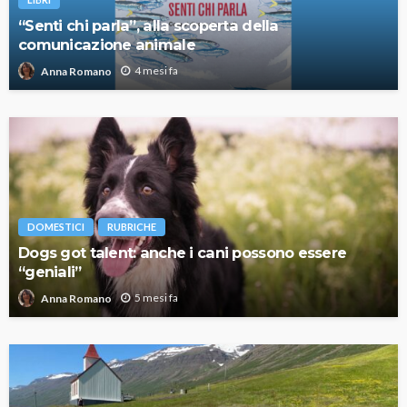
“Senti chi parla”, alla scoperta della
comunicazione animale
4 mesi fa
Anna Romano
DOMESTICI
RUBRICHE
Dogs got talent: anche i cani possono essere
“geniali”
5 mesi fa
Anna Romano