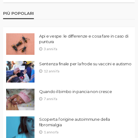
PIÙ POPOLARI
Api e vespe: le differenze e cosa fare in caso di
puntura
3 anni fa
Sentenza finale per la frode su vaccini e autismo
12 anni fa
Quando il bimbo in pancia non cresce
7 anni fa
Scoperta l’origine autoimmune della
fibromialgia
1 anno fa