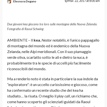
Mar. 22, 2017 at 8:00 am
Eleonora Degano
Due giovani kea giocano tra loro sulle montagne della Nuova Zelanda.
Fotografia di Raoul Schwing
AMBIENTE – Il
kea
,
Nestor notabilis
, è l’unico pappagallo
di montagna del mondo ed è endemico della Nuova
Zelanda, nelle Alpi meridionali. Con il suo piumaggio
verde oliva, scarlatto sotto le ali e dietro la nuca, è
probabilmente tra le specie di uccelli più facilmente
riconoscibili del mondo.
Ma a renderlo noto è stata in particolare la sua indole da
“esploratore”: è un uccello curiosissimo e giocoso, come
ha confermato un recente studio che dei kea ha
studiato… la risata. O meglio il
play call
, un richiamo che,
come hanno scoperto gli scienziati guidati da Raoul