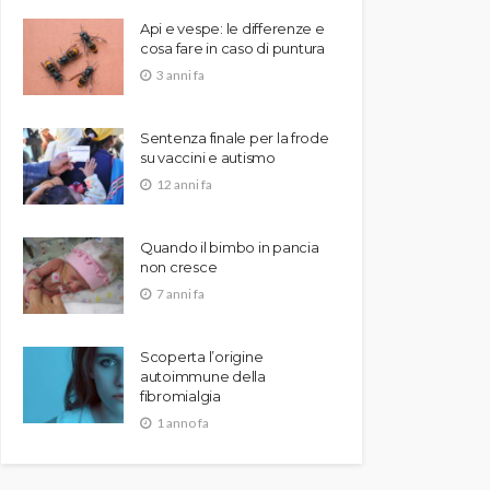
Api e vespe: le differenze e
cosa fare in caso di puntura
3 anni fa
Sentenza finale per la frode
su vaccini e autismo
12 anni fa
Quando il bimbo in pancia
non cresce
7 anni fa
Scoperta l’origine
autoimmune della
fibromialgia
1 anno fa