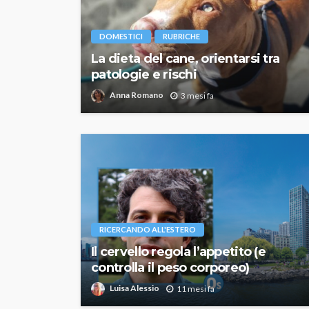
DOMESTICI
RUBRICHE
La dieta del cane, orientarsi tra
patologie e rischi
Anna Romano
3 mesi fa
RICERCANDO ALL'ESTERO
Il cervello regola l’appetito (e
controlla il peso corporeo)
Luisa Alessio
11 mesi fa