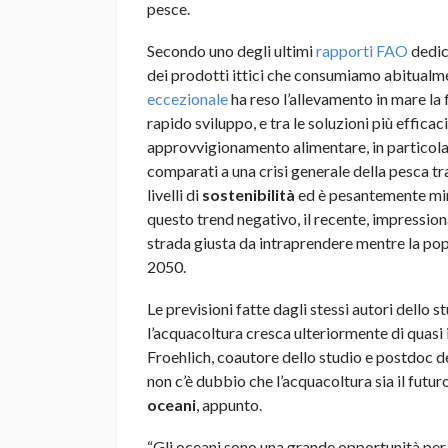
pesce.
Secondo uno degli ultimi
rapporti FAO
dedic
dei prodotti ittici che consumiamo abitualme
eccezionale
ha reso l’allevamento in mare la 
rapido sviluppo, e tra le soluzioni più effic
approvvigionamento alimentare, in particola
comparati a una crisi generale della pesca tr
livelli di
sostenibilità
ed è pesantemente min
questo trend negativo, il recente, impressio
strada giusta da intraprendere mentre la pop
2050.
Le previsioni fatte dagli stessi autori dello
l’acquacoltura cresca ulteriormente di quasi 
Froehlich, coautore dello studio e postdoc d
non c’è dubbio che l’acquacoltura sia il futu
oceani
, appunto.
“Gli oceani sono una grande opportunità per 