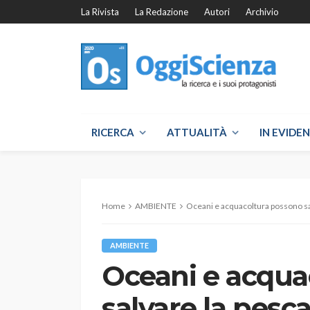
La Rivista
La Redazione
Autori
Archivio
RICERCA
ATTUALITÀ
IN EVIDE
Home
AMBIENTE
Oceani e acquacoltura possono sa
AMBIENTE
Oceani e acqua
salvare la pesc