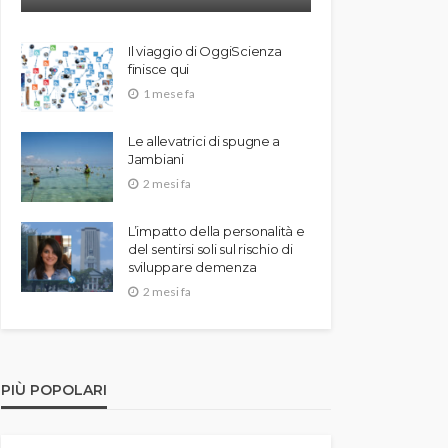
Il viaggio di OggiScienza
finisce qui
1 mese fa
Le allevatrici di spugne a
Jambiani
2 mesi fa
L’impatto della personalità e
del sentirsi soli sul rischio di
sviluppare demenza
2 mesi fa
PIÙ POPOLARI