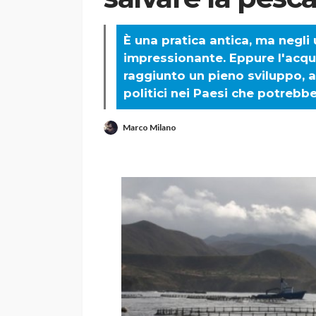
È una pratica antica, ma negli
impressionante. Eppure l'acqu
raggiunto un pieno sviluppo, 
politici nei Paesi che potrebbe
Marco Milano