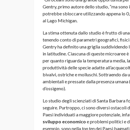
Gentry, primo autore dello studio, “ma sono 
potrebbe sbloccare utilizzando appena lo 0,0
al Lago Michigan.
La stima ottenuta dallo studio è frutto di un
tenendo conto di parametri geografici, fisici
Gentry ha definito una griglia suddividendo l
in latitudine. Ciascuna di queste microaree è 
per quanto riguarda la temperatura media, la p
produttività delle specie adatte all’acquacolt
bivalvi, ostriche e molluschi. Sottraendo da 
ambientali e pressate dalla presenza umana 
d’ossigeno).
Lo studio degli scienziati di Santa Barbara 
seguire. Purtroppo, ci sono diversi ostacoli d
Paesi individuati a maggiore potenziale, infatt
sviluppo economico
e problemi politici e d
esempio, sono nella
top ten
dei Paesi bagnati 