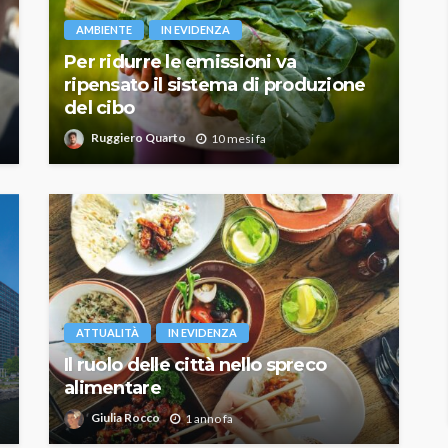
AMBIENTE
IN EVIDENZA
Per ridurre le emissioni va
ripensato il sistema di produzione
del cibo
Ruggiero Quarto
10 mesi fa
ATTUALITÀ
IN EVIDENZA
Il ruolo delle città nello spreco
alimentare
Giulia Rocco
1 anno fa