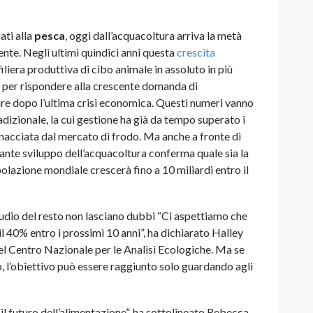
ati alla
pesca
, oggi dall’acquacoltura arriva la metà
nte. Negli ultimi quindici anni questa
crescita
filiera produttiva di cibo animale in assoluto in più
aci per rispondere alla crescente domanda di
re dopo l’ultima crisi economica. Questi numeri vanno
adizionale, la cui gestione ha già da tempo superato i
acciata dal mercato di frodo. Ma anche a fronte di
nante sviluppo dell’acquacoltura conferma quale sia la
olazione mondiale crescerà fino a 10 miliardi entro il
 studio del resto non lasciano dubbi “Ci aspettiamo che
il 40% entro i prossimi 10 anni”, ha dichiarato Halley
el Centro Nazionale per le Analisi Ecologiche. Ma se
ro, l’obiettivo può essere raggiunto solo guardando agli
il futuro dell’alimentazione”, ha sottolineato Rebecca