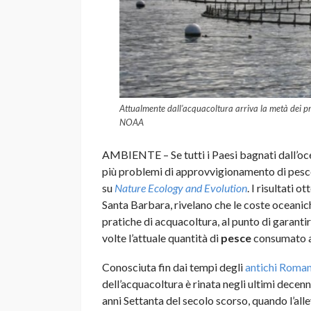
Attualmente dall’acquacoltura arriva la metà dei p
NOAA
AMBIENTE – Se tutti i Paesi bagnati dall’oce
più problemi di approvvigionamento di pesce. 
su
Nature
Ecology and Evolution
. I risultati o
Santa Barbara, rivelano che le coste oceanic
pratiche di acquacoltura, al punto di garant
volte l’attuale quantità di
pesce
consumato a 
Conosciuta fin dai tempi degli
antichi Roman
dell’acquacoltura è rinata negli ultimi decenn
anni Settanta del secolo scorso, quando l’all