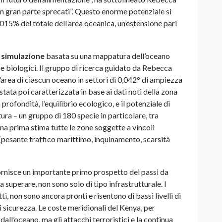
in gran parte sprecati”. Questo enorme potenziale si
15% del totale dell’area oceanica, un’estensione pari
a
simulazione
basata su una mappatura dell’oceano
 e biologici. Il gruppo di ricerca guidato da Rebecca
’area di ciascun oceano in settori di 0,042° di ampiezza
stata poi caratterizzata in base ai dati noti della zona
rofondità, l’equilibrio ecologico, e il potenziale di
ura – un gruppo di 180 specie in particolare, tra
una prima stima tutte le zone soggette a vincoli
(pesante traffico marittimo, inquinamento, scarsità
fornisce un importante primo prospetto dei passi da
a superare, non sono solo di tipo infrastrutturale. I
i, non sono ancora pronti e risentono di bassi livelli di
i sicurezza. Le coste meridionali del Kenya, per
dall’oceano, ma gli attacchi terroristici e la continua