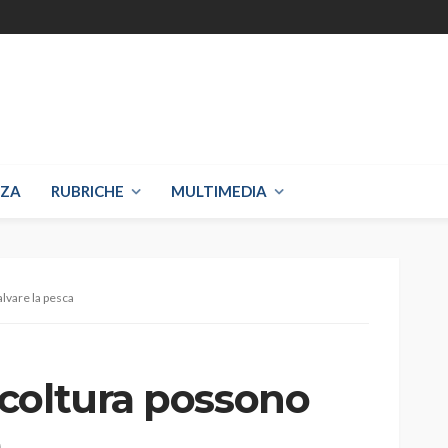
NZA
RUBRICHE
MULTIMEDIA
lvare la pesca
coltura possono
a