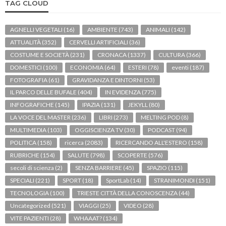
TAG CLOUD
AGNELLI VEGETALI
(16)
AMBIENTE
(743)
ANIMALI
(142)
ATTUALITÀ
(352)
CERVELLI ARTIFICIALI
(36)
COSTUME E SOCIETÀ
(231)
CRONACA
(1337)
CULTURA
(366)
DOMESTICI
(100)
ECONOMIA
(64)
ESTERI
(78)
eventi
(187)
FOTOGRAFIA
(61)
GRAVIDANZA E DINTORNI
(53)
IL PARCO DELLE BUFALE
(404)
IN EVIDENZA
(775)
INFOGRAFICHE
(145)
IPAZIA
(131)
JEKYLL
(80)
LA VOCE DEL MASTER
(236)
LIBRI
(273)
MELTING POD
(8)
MULTIMEDIA
(103)
OGGISCIENZA TV
(30)
PODCAST
(94)
POLITICA
(158)
ricerca
(2083)
RICERCANDO ALL'ESTERO
(158)
RUBRICHE
(154)
SALUTE
(798)
SCOPERTE
(576)
secoli di scienza
(2)
SENZA BARRIERE
(45)
SPAZIO
(115)
SPECIALI
(221)
SPORT
(18)
SportLab
(14)
STRANIMONDI
(151)
TECNOLOGIA
(100)
TRIESTE CITTÀ DELLA CONOSCENZA
(44)
Uncategorized
(521)
VIAGGI
(25)
VIDEO
(28)
VITE PAZIENTI
(28)
WHAAAT?
(134)