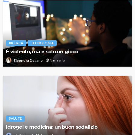
RICERCA
TECNOLOGIA
È violento, ma è solo un gioco
3 mesi fa
Eleonora Degano
SALUTE
Idrogel e medicina: un buon sodalizio