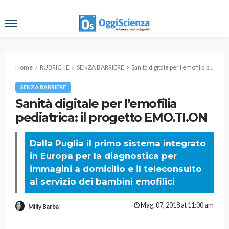
Home
RUBRICHE
SENZA BARRIERE
Sanità digitale per l’emofilia pediatrica: il progetto EMO.TI.ON
SENZA BARRIERE
Sanità digitale per l’emofilia
pediatrica: il progetto EMO.TI.ON
Dalla Puglia il primo sistema integrato
in Europa per la diagnostica per
immagini a domicilio e il teleconsulto
al servizio dei bambini emofilici
Mag. 07, 2018 at 11:00 am
Milly Barba