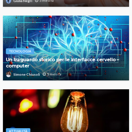
5 mesi fa
Giulia Negri
TECNOLOGIA
Un traguardo storico per le interfacce cervello –
computer
5 mesi fa
Simone Chiusoli
ATTUALITÀ