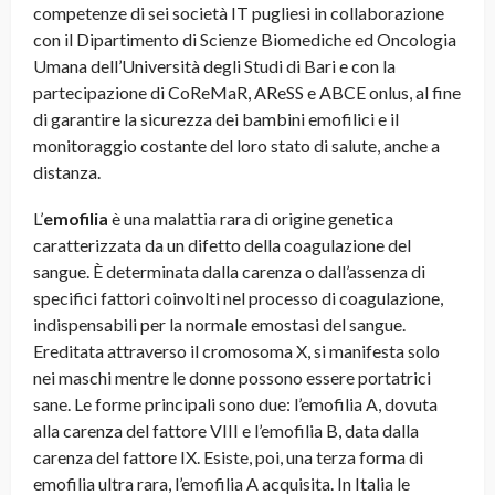
competenze di sei società IT pugliesi in collaborazione
con il Dipartimento di Scienze Biomediche ed Oncologia
Umana dell’Università degli Studi di Bari e con la
partecipazione di CoReMaR, AReSS e ABCE onlus, al fine
di garantire la sicurezza dei bambini emofilici e il
monitoraggio costante del loro stato di salute, anche a
distanza.
L’
emofilia
è una malattia rara di origine genetica
caratterizzata da un difetto della coagulazione del
sangue. È determinata dalla carenza o dall’assenza di
specifici fattori coinvolti nel processo di coagulazione,
indispensabili per la normale emostasi del sangue.
Ereditata attraverso il cromosoma X, si manifesta solo
nei maschi mentre le donne possono essere portatrici
sane. Le forme principali sono due: l’emofilia A, dovuta
alla carenza del fattore VIII e l’emofilia B, data dalla
carenza del fattore IX. Esiste, poi, una terza forma di
emofilia ultra rara, l’emofilia A acquisita. In Italia le