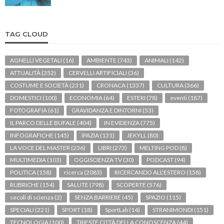
TAG CLOUD
AGNELLI VEGETALI
(16)
AMBIENTE
(743)
ANIMALI
(142)
ATTUALITÀ
(352)
CERVELLI ARTIFICIALI
(36)
COSTUME E SOCIETÀ
(231)
CRONACA
(1337)
CULTURA
(366)
DOMESTICI
(100)
ECONOMIA
(64)
ESTERI
(78)
eventi
(187)
FOTOGRAFIA
(61)
GRAVIDANZA E DINTORNI
(53)
IL PARCO DELLE BUFALE
(404)
IN EVIDENZA
(775)
INFOGRAFICHE
(145)
IPAZIA
(131)
JEKYLL
(80)
LA VOCE DEL MASTER
(236)
LIBRI
(273)
MELTING POD
(8)
MULTIMEDIA
(103)
OGGISCIENZA TV
(30)
PODCAST
(94)
POLITICA
(158)
ricerca
(2083)
RICERCANDO ALL'ESTERO
(158)
RUBRICHE
(154)
SALUTE
(798)
SCOPERTE
(576)
secoli di scienza
(2)
SENZA BARRIERE
(45)
SPAZIO
(115)
SPECIALI
(221)
SPORT
(18)
SportLab
(14)
STRANIMONDI
(151)
TECNOLOGIA
(100)
TRIESTE CITTÀ DELLA CONOSCENZA
(44)