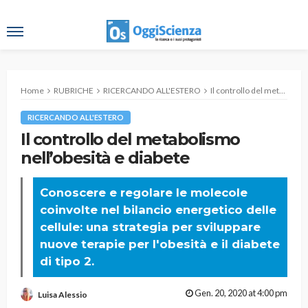
Home
RUBRICHE
RICERCANDO ALL'ESTERO
Il controllo del metabolismo nell’obesità e diabete
RICERCANDO ALL'ESTERO
Il controllo del metabolismo
nell’obesità e diabete
Conoscere e regolare le molecole
coinvolte nel bilancio energetico delle
cellule: una strategia per sviluppare
nuove terapie per l'obesità e il diabete
di tipo 2.
Gen. 20, 2020 at 4:00 pm
Luisa Alessio