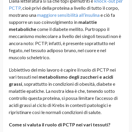
Dalla letteratura si sa che topi ipernutriti e
knock-out per
PCTP
, cioè privi della proteina a livello di tutto il corpo,
mostrano una
maggiore sensibilità all’insulina
e ciò fa
supporre un suo coinvolgimento in
malattie
metaboliche
come il diabete mellito. Purtroppo il
meccanismo molecolare a livello dei singoli tessuti non è
ancora noto: PCTP, infatti, è presente soprattutto nel
fegato, nel tessuto adiposo bruno, nel cuore e nel
muscolo scheletrico.
L’obiettivo del mio lavoro è capire il ruolo di PCTP nei
vari tessuti nel
metabolismo degli zuccheri e acidi
grassi
, soprattutto in condizioni di obesità, diabete e
malattie epatiche. La nostra idea è che, tenendo sotto
controllo questa proteina, si possa limitare l’accesso di
acidi grassi al ciclo di Krebs in contesti patologici e
ripristinare così le normali condizioni di salute.
Come si valuta il ruolo di PCTP nei vari tessuti?