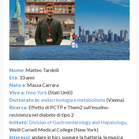
Nome:
Matteo Tardelli
Età:
33 anni
Nato a:
Massa Carrara
Vivo a:
New York
(Stati Uniti)
Dottorato in:
endocrinologia e metabolismo
(Vienna)
Ricerca:
Effetto di PCTP e Them2 sull’insulino-
resistenza nel diabete di tipo 2
Istituto:
Division of Gastroenterology and Hepatology
,
Weill Cornell Medical College (New York)
Interessi:
andare in bici, suonare la batteria, la musica