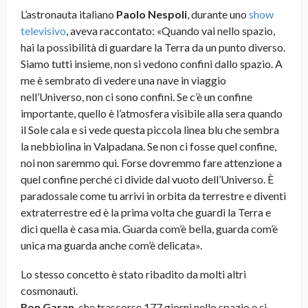
L’astronauta italiano
Paolo Nespoli
, durante uno
show
televisivo
, aveva raccontato: «Quando vai nello spazio,
hai la possibilità di guardare la Terra da un punto diverso.
Siamo tutti insieme, non si vedono confini dallo spazio. A
me è sembrato di vedere una nave in viaggio
nell’Universo, non ci sono confini. Se c’è un confine
importante, quello è l’atmosfera visibile alla sera quando
il Sole cala e si vede questa piccola linea blu che sembra
la nebbiolina in Valpadana. Se non ci fosse quel confine,
noi non saremmo qui. Forse dovremmo fare attenzione a
quel confine perché ci divide dal vuoto dell’Universo. È
paradossale come tu arrivi in orbita da terrestre e diventi
extraterrestre ed è la prima volta che guardi la Terra e
dici quella è casa mia. Guarda com’è bella, guarda com’è
unica ma guarda anche com’è delicata».
Lo stesso concetto è stato ribadito da molti altri
cosmonauti.
Ron Garan
, che trascorse 177 giorni nello spazio e si