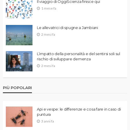
Il viaggio di OggiScienza finisce qui
1 mese fa
Le allevatrici di spugne a Jambiani
2 mesi fa
L’impatto della personalità e del sentirsi soli sul
rischio di sviluppare demenza
2 mesi fa
PIÙ POPOLARI
Api e vespe: le differenze e cosa fare in caso di
puntura
3 anni fa