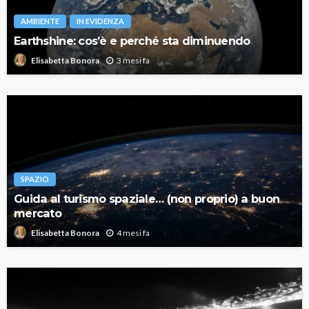
AMBIENTE
IN EVIDENZA
Earthshine: cos’è e perché sta diminuendo
3 mesi fa
Elisabetta Bonora
SPAZIO
Guida al turismo spaziale… (non proprio) a buon
mercato
4 mesi fa
Elisabetta Bonora