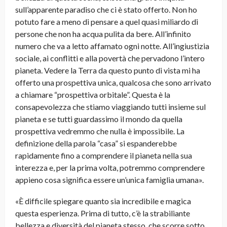
sull’apparente paradiso che ci è stato offerto. Non ho
potuto fare a meno di pensare a quel quasi miliardo di
persone che non ha acqua pulita da bere. All’infinito
numero che va a letto affamato ogni notte. All’ingiustizia
sociale, ai conflitti e alla povertà che pervadono l’intero
pianeta. Vedere la Terra da questo punto di vista mi ha
offerto una prospettiva unica, qualcosa che sono arrivato
a chiamare “prospettiva orbitale”. Questa è la
consapevolezza che stiamo viaggiando tutti insieme sul
pianeta e se tutti guardassimo il mondo da quella
prospettiva vedremmo che nulla è impossibile. La
definizione della parola “casa” si espanderebbe
rapidamente fino a comprendere il pianeta nella sua
interezza e, per la prima volta, potremmo comprendere
appieno cosa significa essere un’unica famiglia umana».
«È difficile spiegare quanto sia incredibile e magica
questa esperienza. Prima di tutto, c’è la strabiliante
bellezza e diversità del pianeta stesso, che scorre sotto