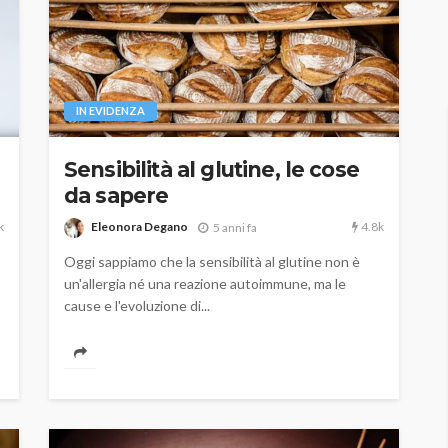
IN EVIDENZA
Sensibilità al glutine, le cose
da sapere
k
4.8k
Eleonora Degano
5 anni fa
Oggi sappiamo che la sensibilità al glutine non è
un'allergia né una reazione autoimmune, ma le
cause e l'evoluzione di...