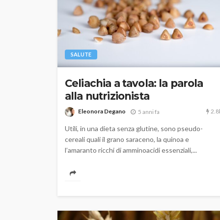
SALUTE
Celiachia a tavola: la parola
alla nutrizionista
2.8
Eleonora Degano
5 anni fa
Utili, in una dieta senza glutine, sono pseudo-
cereali quali il grano saraceno, la quinoa e
l’amaranto ricchi di amminoacidi essenziali,...