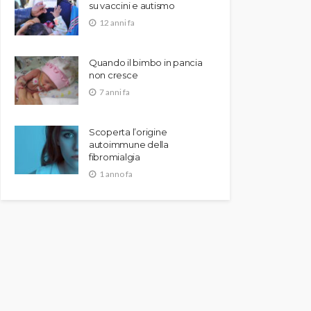
su vaccini e autismo
12 anni fa
Quando il bimbo in pancia
non cresce
7 anni fa
Scoperta l’origine
autoimmune della
fibromialgia
1 anno fa