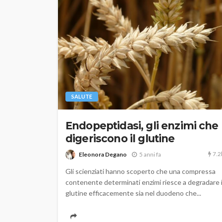
SALUTE
Endopeptidasi, gli enzimi che
digeriscono il glutine
7.2
Eleonora Degano
5 anni fa
Gli scienziati hanno scoperto che una compressa
contenente determinati enzimi riesce a degradare i
glutine efficacemente sia nel duodeno che...