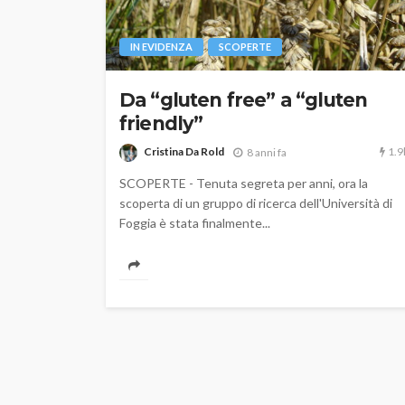
IN EVIDENZA
SCOPERTE
Da “gluten free” a “gluten
friendly”
1.9
Cristina Da Rold
8 anni fa
SCOPERTE - Tenuta segreta per anni, ora la
scoperta di un gruppo di ricerca dell'Università di
Foggia è stata finalmente...