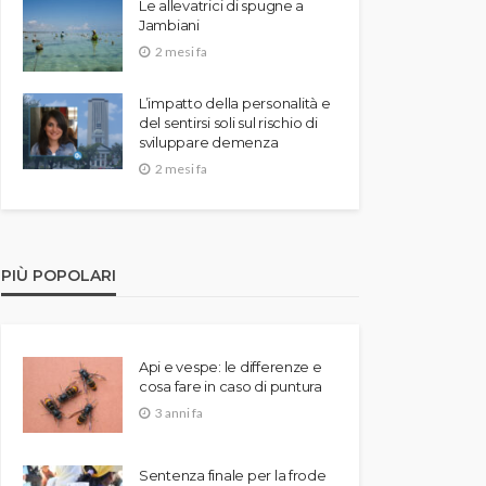
Le allevatrici di spugne a
Jambiani
2 mesi fa
L’impatto della personalità e
del sentirsi soli sul rischio di
sviluppare demenza
2 mesi fa
PIÙ POPOLARI
Api e vespe: le differenze e
cosa fare in caso di puntura
3 anni fa
Sentenza finale per la frode