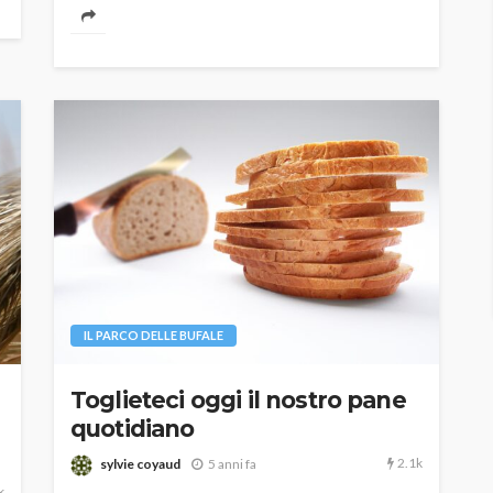
IL PARCO DELLE BUFALE
Toglieteci oggi il nostro pane
quotidiano
2.1k
sylvie coyaud
5 anni fa
k