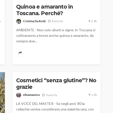
Quinoa e amaranto in
Toscana. Perché?
k
2.9k
Cristina Da Rold
8 anni fa
AMBIENTE - Non solo uliveti e vigne: in Toscana si
coltiveranno a breve anche quinoa e amaranto, da
sempre due...
Cosmetici “senza glutine”? No
grazie
1.3k
elisamanera
9 anni fa
LA VOCE DEL MASTER - Se negli anni ’80 la
celiachia veniva considerata una malattia rara, con