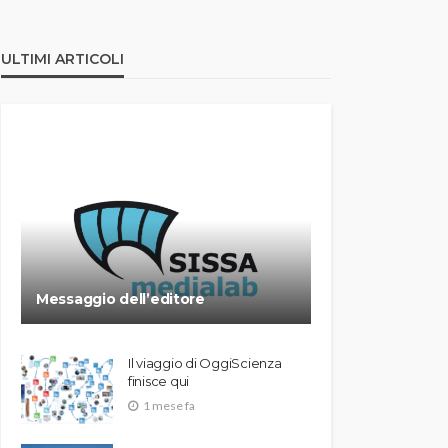
ULTIMI ARTICOLI
Messaggio dell’editore
Il viaggio di OggiScienza
finisce qui
1 mese fa