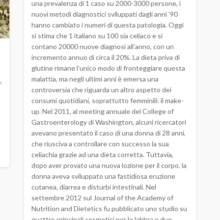
una prevalenza di 1 caso su 2000-3000 persone, i
nuovi metodi diagnostici sviluppati dagli anni ’90
hanno cambiato i numeri di questa patologia. Oggi
si stima che 1 italiano su 100 sia celiaco e si
contano 20000 nuove diagnosi all’anno, con un
incremento annuo di circa il 20%. La dieta priva di
glutine rimane l’unico modo di fronteggiare questa
malattia, ma negli ultimi anni è emersa una
k
controversia che riguarda un altro aspetto dei
consumi quotidiani, soprattutto femminili: il make-
up. Nel 2011, al meeting annuale del College of
Gastroenterology di Washington, alcuni ricercatori
avevano presentato il caso di una donna di 28 anni,
che riusciva a controllare con successo la sua
celiachia grazie ad una dieta corretta. Tuttavia,
dopo aver provato una nuova lozione per il corpo, la
donna aveva sviluppato una fastidiosa eruzione
cutanea, diarrea e disturbi intestinali. Nel
settembre 2012 sul Journal of the Academy of
Nutrition and Dietetics fu pubblicato uno studio su
quattro principali cosmetici per le labbra e due