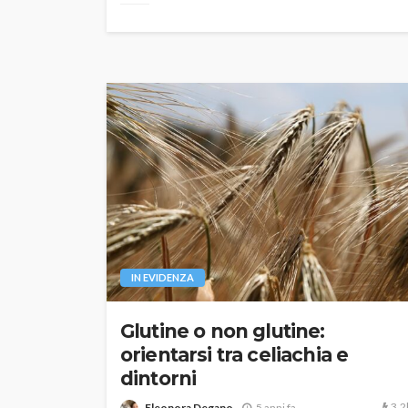
IN EVIDENZA
Glutine o non glutine:
orientarsi tra celiachia e
dintorni
3.2
Eleonora Degano
5 anni fa