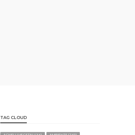
TAG CLOUD
AGNELLI VEGETALI
(16)
AMBIENTE
(743)