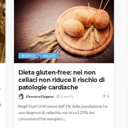
RICERCA
SALUTE
Dieta gluten-free: nei non
celiaci non riduce il rischio di
patologie cardiache
k
3k
Eleonora Degano
5 anni fa
l
Negli Stati Uniti meno dell’1% della popolazione ha
una diagnosi di celiachia, ma circa il 25% dei
consumatori ha mangiato...