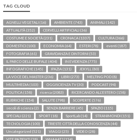
TAG CLOUD
AGNELLI VEGETALI
(16)
AMBIENTE
(743)
ANIMALI
(142)
ATTUALITÀ
(352)
CERVELLI ARTIFICIALI
(36)
COSTUME E SOCIETÀ
(231)
CRONACA
(1337)
CULTURA
(366)
DOMESTICI
(100)
ECONOMIA
(64)
ESTERI
(78)
eventi
(187)
FOTOGRAFIA
(61)
GRAVIDANZA E DINTORNI
(53)
IL PARCO DELLE BUFALE
(404)
IN EVIDENZA
(775)
INFOGRAFICHE
(145)
IPAZIA
(131)
JEKYLL
(80)
LA VOCE DEL MASTER
(236)
LIBRI
(273)
MELTING POD
(8)
MULTIMEDIA
(103)
OGGISCIENZA TV
(30)
PODCAST
(94)
POLITICA
(158)
ricerca
(2083)
RICERCANDO ALL'ESTERO
(158)
RUBRICHE
(154)
SALUTE
(798)
SCOPERTE
(576)
secoli di scienza
(2)
SENZA BARRIERE
(45)
SPAZIO
(115)
SPECIALI
(221)
SPORT
(18)
SportLab
(14)
STRANIMONDI
(151)
TECNOLOGIA
(100)
TRIESTE CITTÀ DELLA CONOSCENZA
(44)
Uncategorized
(521)
VIAGGI
(25)
VIDEO
(28)
VITE PAZIENTI
(28)
WHAAAT?
(134)