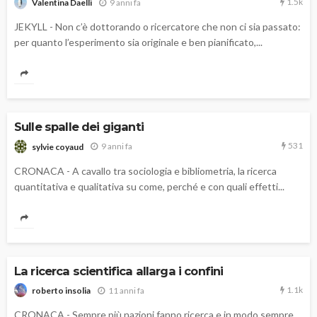
1.5k
9 anni fa
Valentina Daelli
JEKYLL - Non c’è dottorando o ricercatore che non ci sia passato:
per quanto l’esperimento sia originale e ben pianificato,...
Sulle spalle dei giganti
531
9 anni fa
sylvie coyaud
CRONACA - A cavallo tra sociologia e bibliometria, la ricerca
quantitativa e qualitativa su come, perché e con quali effetti...
La ricerca scientifica allarga i confini
1.1k
11 anni fa
roberto insolia
CRONACA - Sempre più nazioni fanno ricerca e in modo sempre