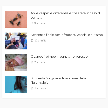
Api e vespe: le differenze e cosa fare in caso di
puntura
3 anni fa
Sentenza finale per la frode su vaccini e autismo
12 anni fa
Quando il bimbo in pancia non cresce
7 anni fa
Scoperta l’origine autoimmune della
fibromialgia
1 anno fa