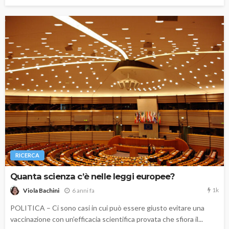
RICERCA
Quanta scienza c’è nelle leggi europee?
1k
6 anni fa
Viola Bachini
POLITICA – Ci sono casi in cui può essere giusto evitare una
vaccinazione con un’efficacia scientifica provata che sfiora il...