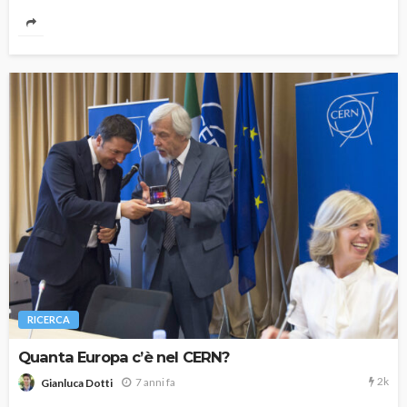
RICERCA
Quanta Europa c’è nel CERN?
2k
7 anni fa
Gianluca Dotti