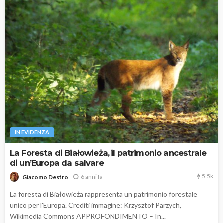
IN EVIDENZA
La Foresta di Białowieża, il patrimonio ancestrale
di un’Europa da salvare
5.5k
6 anni fa
Giacomo Destro
La foresta di Białowieża rappresenta un patrimonio forestale
unico per l'Europa. Crediti immagine: Krzysztof Parzych,
Wikimedia Commons APPROFONDIMENTO – In...