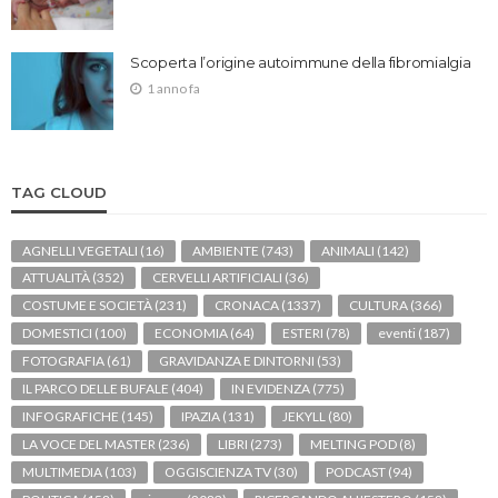
Scoperta l’origine autoimmune della fibromialgia
1 anno fa
TAG CLOUD
AGNELLI VEGETALI
(16)
AMBIENTE
(743)
ANIMALI
(142)
ATTUALITÀ
(352)
CERVELLI ARTIFICIALI
(36)
COSTUME E SOCIETÀ
(231)
CRONACA
(1337)
CULTURA
(366)
DOMESTICI
(100)
ECONOMIA
(64)
ESTERI
(78)
eventi
(187)
FOTOGRAFIA
(61)
GRAVIDANZA E DINTORNI
(53)
IL PARCO DELLE BUFALE
(404)
IN EVIDENZA
(775)
INFOGRAFICHE
(145)
IPAZIA
(131)
JEKYLL
(80)
LA VOCE DEL MASTER
(236)
LIBRI
(273)
MELTING POD
(8)
MULTIMEDIA
(103)
OGGISCIENZA TV
(30)
PODCAST
(94)