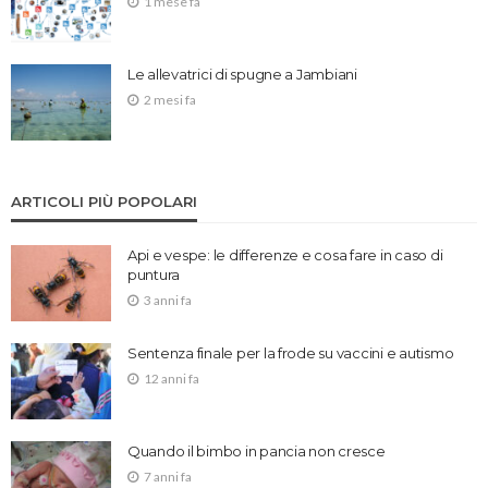
1 mese fa
Le allevatrici di spugne a Jambiani
2 mesi fa
ARTICOLI PIÙ POPOLARI
Api e vespe: le differenze e cosa fare in caso di
puntura
3 anni fa
Sentenza finale per la frode su vaccini e autismo
12 anni fa
Quando il bimbo in pancia non cresce
7 anni fa