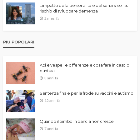
L’impatto della personalità e del sentirsi soli sul
rischio di sviluppare demenza
2 mesi fa
PIÙ POPOLARI
Api e vespe: le differenze e cosa fare in caso di
puntura
3 anni fa
Sentenza finale per la frode su vaccini e autismo
12 anni fa
Quando il bimbo in pancia non cresce
7 anni fa