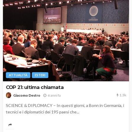
ATTUALITÀ
ESTERI
COP 21: ultima chiamata
1.3k
6 anni fa
Giacomo Destro
SCIENCE & DIPLOMACY – In questi giorni, a Bonn in Germania, i
tecnici e i diplomatici dei 195 paesi che...