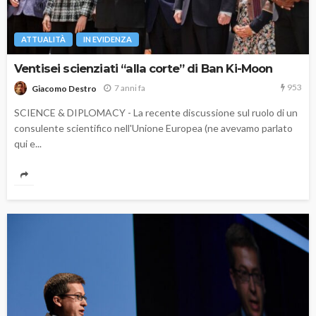
ATTUALITÀ
IN EVIDENZA
Ventisei scienziati “alla corte” di Ban Ki-Moon
953
7 anni fa
Giacomo Destro
SCIENCE & DIPLOMACY - La recente discussione sul ruolo di un
consulente scientifico nell'Unione Europea (ne avevamo parlato
qui e...