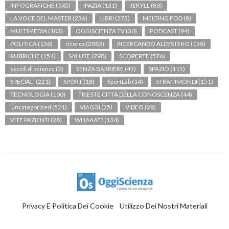
INFOGRAFICHE
(145)
IPAZIA
(131)
JEKYLL
(80)
LA VOCE DEL MASTER
(236)
LIBRI
(273)
MELTING POD
(8)
MULTIMEDIA
(103)
OGGISCIENZA TV
(30)
PODCAST
(94)
POLITICA
(158)
ricerca
(2083)
RICERCANDO ALL'ESTERO
(158)
RUBRICHE
(154)
SALUTE
(798)
SCOPERTE
(576)
secoli di scienza
(2)
SENZA BARRIERE
(45)
SPAZIO
(115)
SPECIALI
(221)
SPORT
(18)
SportLab
(14)
STRANIMONDI
(151)
TECNOLOGIA
(100)
TRIESTE CITTÀ DELLA CONOSCENZA
(44)
Uncategorized
(521)
VIAGGI
(25)
VIDEO
(28)
VITE PAZIENTI
(28)
WHAAAT?
(134)
Privacy E Politica Dei Cookie
Utilizzo Dei Nostri Materiali