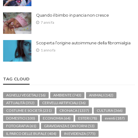
Quando il bimbo in pancia non cresce
7 anni fa
Scoperta l’origine autoimmune della fibromialgia
1 anno fa
TAG CLOUD
AGNELLI VEGETALI
(16)
AMBIENTE
(743)
ANIMALI
(142)
ATTUALITÀ
(352)
CERVELLI ARTIFICIALI
(36)
COSTUME E SOCIETÀ
(231)
CRONACA
(1337)
CULTURA
(366)
DOMESTICI
(100)
ECONOMIA
(64)
ESTERI
(78)
eventi
(187)
FOTOGRAFIA
(61)
GRAVIDANZA E DINTORNI
(53)
IL PARCO DELLE BUFALE
(404)
IN EVIDENZA
(775)