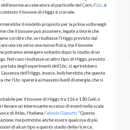
dell’enorme acceleratore di particelle del Cern, l’
Lhc
, è
 contesto il bosone di Higgs è cruciale.
fermerebbe il modello proposto per la prima volta negli
forme che il bosone può assumere, legate a teorie che
mo col dire che, se risultasse l’Higgs previsto dal
re una via verso una nuova fisica, ma il bosone
 potranno emergere soltanto dopo lo studio di un
s. Nel caso risultasse un altro tipo di Higgs, previsto
 portata degli esperimenti dell’Lhc, si aprirebbero
 L’assenza dell’Higgs, invece, indicherebbe che questa
 che l’Lhc opererà ai massimi livelli di energia, che si
obabile per il bosone di Higgs tra 116 e 130 GeV, e
rilevare un interessante eccesso di eventi nella scala
oce di Atlas, l’italiana
Fabiola Gianotti
. “Questo
azione, ma potrebbe anche essere qualcosa di più
ioni di alcun tipo a questo stadio della ricerca.