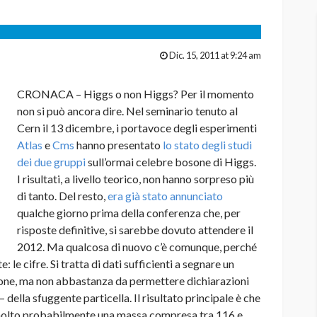
Dic. 15, 2011 at 9:24 am
CRONACA – Higgs o non Higgs? Per il momento
non si può ancora dire. Nel seminario tenuto al
Cern il 13 dicembre, i portavoce degli esperimenti
Atlas
e
Cms
hanno presentato
lo stato degli studi
dei due gruppi
sull’ormai celebre bosone di Higgs.
I risultati, a livello teorico, non hanno sorpreso più
di tanto. Del resto,
era già stato annunciato
qualche giorno prima della conferenza che, per
risposte definitive, si sarebbe dovuto attendere il
2012. Ma qualcosa di nuovo c’è comunque, perché
le cifre. Si tratta di dati sufficienti a segnare un
osone, ma non abbastanza da permettere dichiarazioni
– della sfuggente particella. Il risultato principale è che
 molto probabilmente una massa compresa tra 116 e