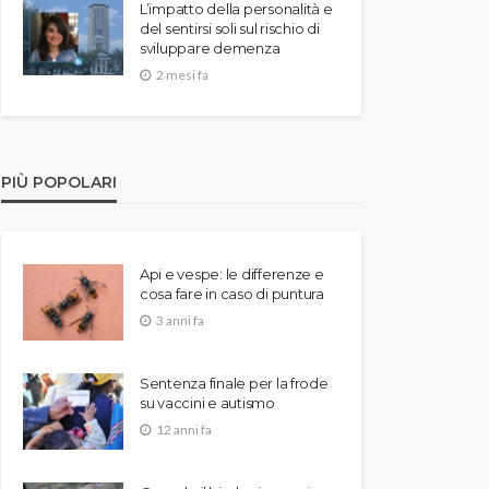
L’impatto della personalità e
del sentirsi soli sul rischio di
sviluppare demenza
2 mesi fa
PIÙ POPOLARI
Api e vespe: le differenze e
cosa fare in caso di puntura
3 anni fa
Sentenza finale per la frode
su vaccini e autismo
12 anni fa