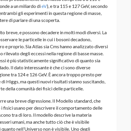
onde a un miliardo di
eV
), e tra 115 e 127 GeV, secondo
a entrambi gli esperimenti in questa regione di masse,
ere di parlare di una scoperta
.
lto breve, e possono decadere in molti modi diversi. La
sservare le particelle in cui i bosoni decadono,
ro e proprio. Sia Atlas sia Cms hanno analizzato diversi
o rilevato degli eccessi nella regione di basse masse.
ssi è più statisticamente significativo di quanto sia
dado. Il dato interessante è che ci sono diverse
egione tra 124 e 126 GeV. È ancora troppo presto per
di Higgs, ma questi nuovi risultati stanno suscitando,
e della comunità dei fisici delle particelle.
orre una breve digressione. Il Modello standard, che
e i fisici usano per descrivere il comportamento delle
cono tra di loro. Il modello descrive la materia
esseri umani, ma anche tutto ciò che è visibile
i quanto nell’Universo non è visibile. Uno degli