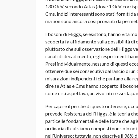
130 GeV, secondo Atlas (dove 1 GeV corrisp
Cms. Indizi interessanti sono stati forniti d
ma non sono ancora così provanti da permett
I bosoni di Higgs, se esistono, hanno vita mo
scoperta fa affidamento sulla possibilità di o
piuttosto che sull’osservazione dell’Higgs ve
canali di decadimento, e gli esperimenti hann
Presi individualmente, nessuno di questi ecce
ottenere due sei consecutivi dal lancio di un 
misurazioni indipendenti che puntano alla r
dire se Atlas e Cms hanno scoperto il bosone 
come ci si aspettava, un vivo interesse da part
Per capire il perché di questo interesse, occ
prevede l’esistenza dell’Higgs, è la teoria ch
particelle fondamentali e delle forze che agis
ordinaria di cui siamo composti non solo noi 
nell’Universo; tuttavia, non descrive il 96% d