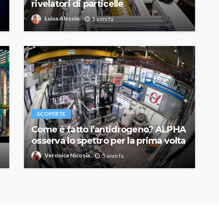
rivelatori di particelle
Luisa Alessio
5 anni fa
SCOPERTE
Come è fatto l’antidrogeno? ALPHA
osserva lo spettro per la prima volta
Veronica Nicosia
5 anni fa