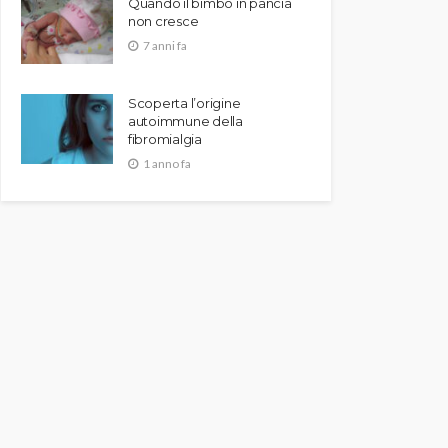
Quando il bimbo in pancia
non cresce
7 anni fa
Scoperta l’origine
autoimmune della
fibromialgia
1 anno fa