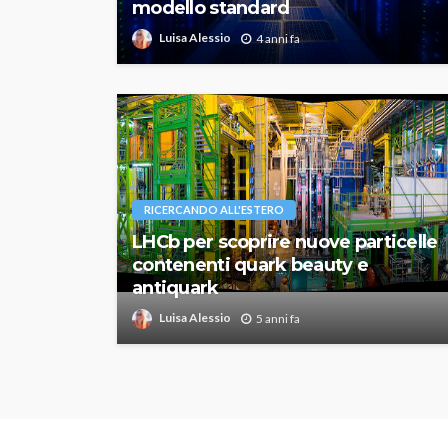
modello standard
Luisa Alessio
4 anni fa
RICERCANDO ALL'ESTERO
LHCb per scoprire nuove particelle
contenenti quark beauty e
antiquark
Luisa Alessio
5 anni fa