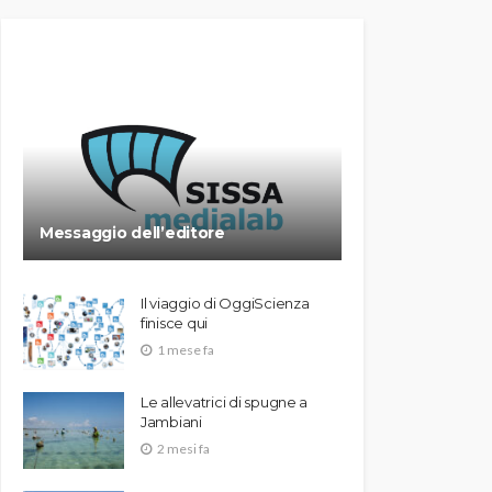
Messaggio dell’editore
Il viaggio di OggiScienza
finisce qui
1 mese fa
Le allevatrici di spugne a
Jambiani
2 mesi fa