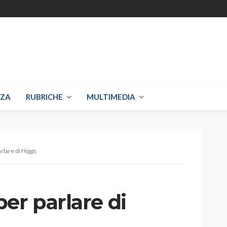
NZA
RUBRICHE
MULTIMEDIA
rlare di Higgs
er parlare di