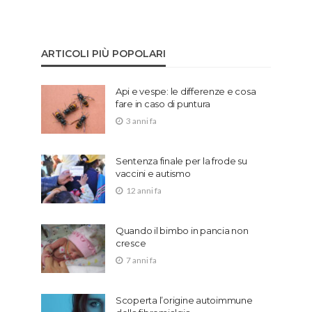
ARTICOLI PIÙ POPOLARI
Api e vespe: le differenze e cosa
fare in caso di puntura
3 anni fa
Sentenza finale per la frode su
vaccini e autismo
12 anni fa
Quando il bimbo in pancia non
cresce
7 anni fa
Scoperta l’origine autoimmune