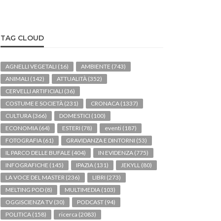
TAG CLOUD
AGNELLI VEGETALI
(16)
AMBIENTE
(743)
ANIMALI
(142)
ATTUALITÀ
(352)
CERVELLI ARTIFICIALI
(36)
COSTUME E SOCIETÀ
(231)
CRONACA
(1337)
CULTURA
(366)
DOMESTICI
(100)
ECONOMIA
(64)
ESTERI
(78)
eventi
(187)
FOTOGRAFIA
(61)
GRAVIDANZA E DINTORNI
(53)
IL PARCO DELLE BUFALE
(404)
IN EVIDENZA
(775)
INFOGRAFICHE
(145)
IPAZIA
(131)
JEKYLL
(80)
LA VOCE DEL MASTER
(236)
LIBRI
(273)
MELTING POD
(8)
MULTIMEDIA
(103)
OGGISCIENZA TV
(30)
PODCAST
(94)
POLITICA
(158)
ricerca
(2083)