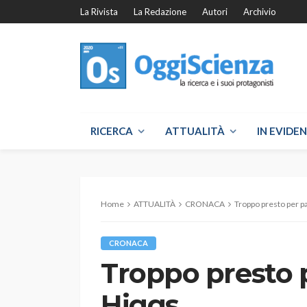
La Rivista
La Redazione
Autori
Archivio
RICERCA
ATTUALITÀ
IN EVIDE
Home
ATTUALITÀ
CRONACA
Troppo presto per pa
CRONACA
Troppo presto p
Higgs