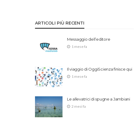
ARTICOLI PIÙ RECENTI
Messaggio dell’editore
1 mese fa
Il viaggio di OggiScienza finisce qui
1 mese fa
Le allevatrici di spugne a Jambiani
2 mesi fa