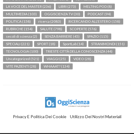
LA VOCE DEL MASTER
(236)
LIBRI
(273)
MELTING POD
(8)
MULTIMEDIA
(103)
OGGISCIENZA TV
(30)
PODCAST
(94)
POLITICA
(158)
ricerca
(2083)
RICERCANDO ALL'ESTERO
(158)
RUBRICHE
(154)
SALUTE
(798)
SCOPERTE
(576)
secoli di scienza
(2)
SENZA BARRIERE
(45)
SPAZIO
(115)
SPECIALI
(221)
SPORT
(18)
SportLab
(14)
STRANIMONDI
(151)
TECNOLOGIA
(100)
TRIESTE CITTÀ DELLA CONOSCENZA
(44)
Uncategorized
(521)
VIAGGI
(25)
VIDEO
(28)
VITE PAZIENTI
(28)
WHAAAT?
(134)
Privacy E Politica Dei Cookie
Utilizzo Dei Nostri Materiali