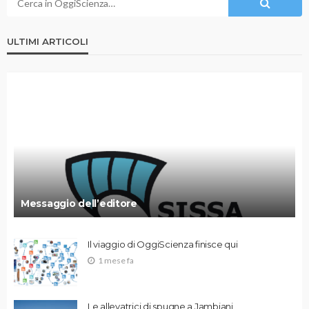
ULTIMI ARTICOLI
Messaggio dell’editore
Il viaggio di OggiScienza finisce qui
1 mese fa
Le allevatrici di spugne a Jambiani