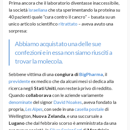
Prima ancora che il laboratorio diventasse inaccessibile,
la società
israeliana
che sta sperimentando la proteina su
40 pazienti quale “cura contro il cancro” – basata su un
unico articolo scientifico
ritrattato
– aveva avuto una
sorpresa:
Abbiamo acquistato una delle sue
confezioni e in essa non siamo riusciti a
trovar la molecola.
Sebbene vittima di una
congiura
di
BigPharma
, il
previdente
ex medico che da alcuni mesi si dedica alla
ricerca negli
Stati Uniti
, non resterà privo di reddito.
Quando
collaborava
con le aziende variamente
denominate
del signor
David Noakes
, aveva fondato la
propria,
Les Alpes
, con sede in una
casella postale
di
Wellington,
Nuova Zelanda
, e una succursale a
Lugano
che dal febbraio scorso è amministrata da una
sua nuova società, la
Silver Spring Sagl
di
Mendrisio
.