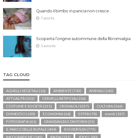
Quando il bimbo in pancia non cresce
7 anni fa
Scoperta l’origine autoimmune della fibromialgia
1 anno fa
TAG CLOUD
AGNELLI VEGETALI
(16)
AMBIENTE
(743)
ANIMALI
(142)
ATTUALITÀ
(352)
CERVELLI ARTIFICIALI
(36)
COSTUME E SOCIETÀ
(231)
CRONACA
(1337)
CULTURA
(366)
DOMESTICI
(100)
ECONOMIA
(64)
ESTERI
(78)
eventi
(187)
FOTOGRAFIA
(61)
GRAVIDANZA E DINTORNI
(53)
IL PARCO DELLE BUFALE
(404)
IN EVIDENZA
(775)
INFOGRAFICHE
(145)
IPAZIA
(131)
JEKYLL
(80)