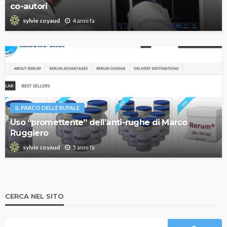
co-autori
4 anni fa
sylvie coyaud
IL PARCO DELLE BUFALE
Uso “promettente” dell’anti-rughe di Marco
Ruggiero
5 anni fa
sylvie coyaud
CERCA NEL SITO