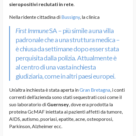
sieropositivi reclutati in rete
.
Nella ridente cittadina di
Bussigny
, la clinica
First Immune
SA – più simile a una villa
padronale che a una struttura medica –
è chiusa da settimane dopo esser stata
perquisita dalla polizia. Attualmente è
al centro di una vasta inchiesta
giudiziaria, come in altri paesi europei.
Un’altra inchiesta è stata aperta in
Gran Bretagna
, i conti
correnti dell’azienda sono stati sequestrati così come il
suo laboratorio di
Guernsey
, dove era prodotta la
proteina GcMAF iniettata ai pazienti affetti da tumore,
AIDS, autismo, psoriasi, epatite, acne, osteoporosi,
Parkinson, Alzheimer ecc.