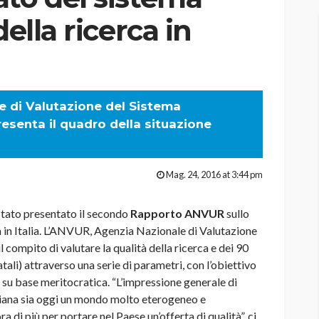
della ricerca in
le di Valutazione del Sistema
resenta il quadro della situazione
Mag. 24, 2016 at 3:44 pm
ato presentato il secondo
Rapporto ANVUR
sullo
ca in Italia. L’ANVUR, Agenzia Nazionale di Valutazione
l compito di valutare la qualità della ricerca e dei 90
atali) attraverso una serie di parametri, con l’obiettivo
i su base meritocratica. “L’impressione generale di
aliana sia oggi un mondo molto eterogeneo e
 di più per portare nel Paese un’offerta di qualità”, ci