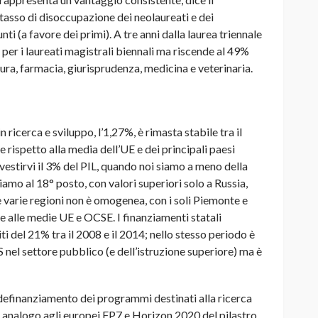
l tasso di disoccupazione dei neolaureati e dei
ti (a favore dei primi). A tre anni dalla laurea triennale
 per i laureati magistrali biennali ma riscende al 49%
tura, farmacia, giurisprudenza, medicina e veterinaria.
n ricerca e sviluppo, l’1,27%, è rimasta stabile tra il
rispetto alla media dell’UE e dei principali paesi
vestirvi il 3% del PIL, quando noi siamo a meno della
iamo al 18° posto, con valori superiori solo a Russia,
le varie regioni non è omogenea, con i soli Piemonte e
e alle medie UE e OCSE. I finanziamenti statali
ti del 21% tra il 2008 e il 2014; nello stesso periodo è
 nel settore pubblico (e dell’istruzione superiore) ma è
vo definanziamento dei programmi destinati alla ricerca
 analogo agli europei FP7 e Horizon 2020 del pilastro