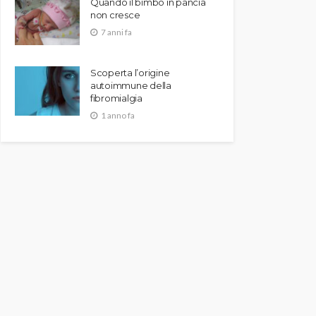
Quando il bimbo in pancia
non cresce
7 anni fa
Scoperta l’origine
autoimmune della
fibromialgia
1 anno fa