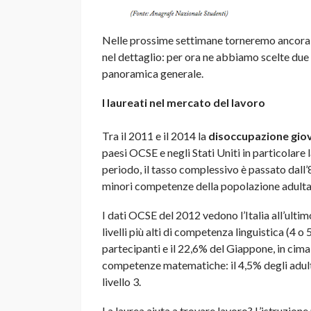
Nelle prossime settimane torneremo ancora 
nel dettaglio: per ora ne abbiamo scelte due 
panoramica generale.
I laureati nel mercato del lavoro
Tra il 2011 e il 2014 la
disoccupazione giov
paesi OCSE e negli Stati Uniti in particolare l
periodo, il tasso complessivo è passato dal
minori competenze della popolazione adulta
I dati OCSE del 2012 vedono l’Italia all’ultimo
livelli più alti di competenza linguistica (4 o
partecipanti e il 22,6% del Giappone, in cima 
competenze matematiche: il 4,5% degli adulti i
livello 3.
La laurea aiuta a trovare lavoro? L’istruzione