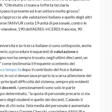
 “Oltretutto ci manca l’offerta terziaria
i paesi è presente ed è un settore molto grosso”.
 l’approccio alle valutazioni italiano e quello degli altri
terne l’ANVUR conta 19 unità di personale, contro le
 olandese, 190 dell’AERES-HCERES francese, 90
’università e la ricerca italiane si sono sottoposte, anche
verni, a procedure trasparenti di
valutazione
e
no non ha sempre trovato, negli ultimi dieci anni, un
” come testimonia il frequente scontento dei
co tempo fa
dopo il contributo del fisico italiano
re
, in cui si denunciava proprio la scarsa attenzione del
 principali difficoltà del sistema, sempre più evidenti
ei
docenti
. I pensionamenti sono solo in parte
po determinato, “la quota di personale precario si sta
mero degli studenti e quello dei docenti. Calando il
ino di chi resta: l’età media del personale è aumentata
 a OggiScienza Daniele Checchi, consigliere ANVUR e