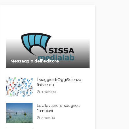
Messaggio dell’editore
Il viaggio di OggiScienza
finisce qui
1 mese fa
Le allevatrici di spugne a
Jambiani
2 mesi fa