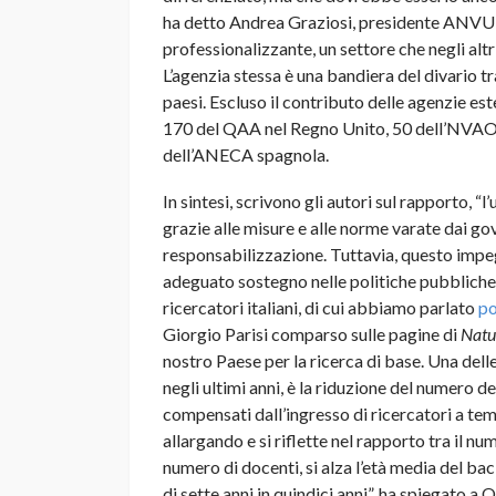
ha detto Andrea Graziosi, presidente ANVUR.
professionalizzante, un settore che negli altr
L’agenzia stessa è una bandiera del divario tra
paesi. Escluso il contributo delle agenzie es
170 del QAA nel Regno Unito, 50 dell’NVAO
dell’ANECA spagnola.
In sintesi, scrivono gli autori sul rapporto, “l
grazie alle misure e alle norme varate dai go
responsabilizzazione. Tuttavia, questo impeg
adeguato sostegno nelle politiche pubbliche
ricercatori italiani, di cui abbiamo parlato
po
Giorgio Parisi comparso sulle pagine di
Natu
nostro Paese per la ricerca di base. Una delle
negli ultimi anni, è la riduzione del numero d
compensati dall’ingresso di ricercatori a tem
allargando e si riflette nel rapporto tra il nu
numero di docenti, si alza l’età media del bac
di sette anni in quindici anni”, ha spiegato