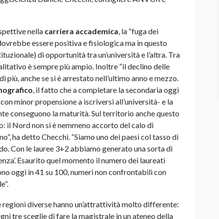
ospettive nella
carriera accademica
, la “fuga dei
e dovrebbe essere positiva e fisiologica ma in questo
tuzionale) di opportunità tra un’università e l’altra. Tra
alitativo è sempre più ampio. Inoltre “il declino delle
o di più, anche se si è arrestato nell’ultimo anno e mezzo.
mografico
, il fatto che a completare la secondaria oggi
-con minor propensione a iscriversi all’università- e la
nte conseguono la maturità. Sul territorio anche questo
: il Nord non si è nemmeno accorto del calo di
orno”, ha detto Checchi. “Siamo uno dei paesi col tasso di
ndo. Con le lauree 3+2 abbiamo generato una sorta di
erienza’. Esaurito quel momento il numero dei laureati
à sono oggi in 41 su 100, numeri non confrontabili con
e”.
egioni diverse hanno un’attrattività molto differente:
gni tre sceglie di fare la magistrale in un ateneo della