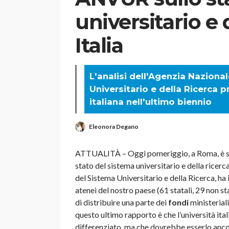
universitario e 
Italia
L'analisi dell'Agenzia Naziona
Universitario e della Ricerca p
italiana nell'ultimo biennio
Eleonora Degano
ATTUALITÀ – Oggi pomeriggio, a Roma, è st
stato del sistema universitario e della ricer
del Sistema Universitario e della Ricerca, ha i
atenei del nostro paese (61 statali, 29 non st
di distribuire una parte dei
fondi
ministerial
questo ultimo rapporto è che l’università it
differenziato, ma che dovrebbe esserlo ancora