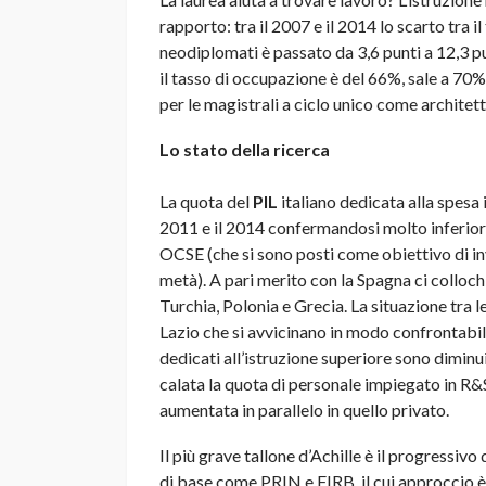
rapporto: tra il 2007 e il 2014 lo scarto tra i
neodiplomati è passato da 3,6 punti a 12,3 pun
il tasso di occupazione è del 66%, sale a 70%
per le magistrali a ciclo unico come architet
Lo stato della ricerca
La quota del
PIL
italiano dedicata alla spesa i
2011 e il 2014 confermandosi molto inferiore 
OCSE (che si sono posti come obiettivo di in
metà). A pari merito con la Spagna ci colloch
Turchia, Polonia e Grecia. La situazione tra 
Lazio che si avvicinano in modo confrontabil
dedicati all’istruzione superiore sono diminui
calata la quota di personale impiegato in R&S
aumentata in parallelo in quello privato.
Il più grave tallone d’Achille è il progressi
di base come PRIN e FIRB, il cui approccio è