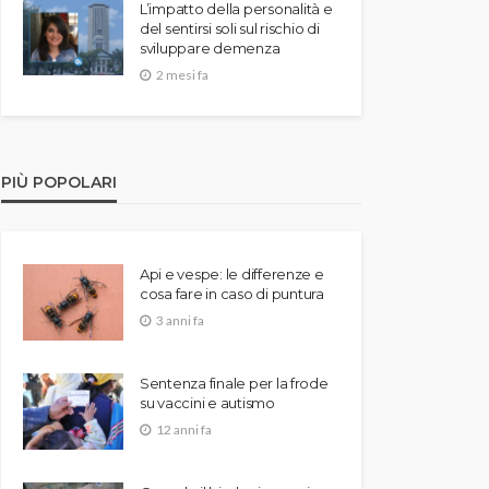
L’impatto della personalità e
del sentirsi soli sul rischio di
sviluppare demenza
2 mesi fa
PIÙ POPOLARI
Api e vespe: le differenze e
cosa fare in caso di puntura
3 anni fa
Sentenza finale per la frode
su vaccini e autismo
12 anni fa