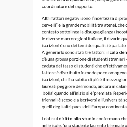
coordinatore del rapporto.
Altri fattori negativi sono l’incertezza di pr
cervelli” e la grande mobilità tra atenei, ch
contesto sottolinea la disuguaglianza (incosti
le diverse macroregioni italiane, il divario qu
iscrizioni è uno dei temi dei quali si è parlat
A generarlo sono stati tre fattori: il
calo de
c’è una grossa porzione di studenti stranieri 
caduta del tasso di studenti che effettivame
fattore è distribuito in modo poco omogeneo
iscrizioni, chi l’ha subito di più è il mezzogi
laureati peggiore del mondo, ancora in cala
‘bolla’, quando all’inizio si è ‘premiata l’esp
triennali è sceso e a iscriversi all’universit
quelli degli altri paesi dell’Europa continental
I dati sul
diritto allo studio
confermano che r
nelle isole, “uno studente laureato triennale o