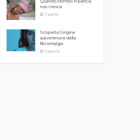
Quando il bimbo in pancia
non cresce
7 anni fa
Scoperta l’origine
autoimmune della
fibromialgia
1 anno fa