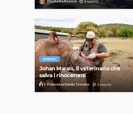
Elisabetta Bonora
2 mesi fa
ANIMALI
Johan Marais, il veterinario che
salva i rinoceronti
Francesca Danila Toscano
3 mesi fa