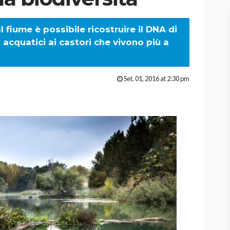
 fiume è possibile ricostruire il DNA di
i acquatici ai castori che vivono più a
Set. 01, 2016 at 2:30 pm