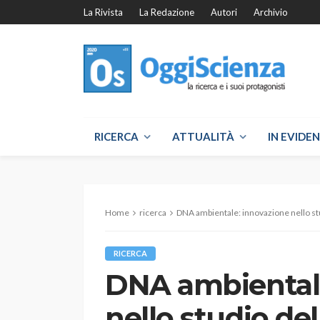
La Rivista
La Redazione
Autori
Archivio
RICERCA
ATTUALITÀ
IN EVIDE
Home
ricerca
DNA ambientale: innovazione nello stu
RICERCA
DNA ambientale
nello studio del