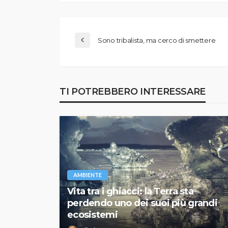
Sono tribalista, ma cerco di smettere
TI POTREBBERO INTERESSARE
AMBIENTE
Vita tra i ghiacci: la Terra sta
perdendo uno dei suoi più grandi
ecosistemi