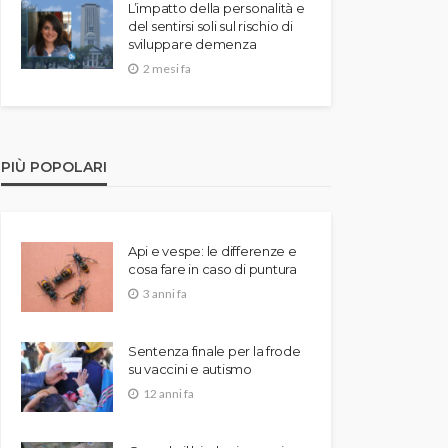
L’impatto della personalità e
del sentirsi soli sul rischio di
sviluppare demenza
2 mesi fa
PIÙ POPOLARI
Api e vespe: le differenze e
cosa fare in caso di puntura
3 anni fa
Sentenza finale per la frode
su vaccini e autismo
12 anni fa