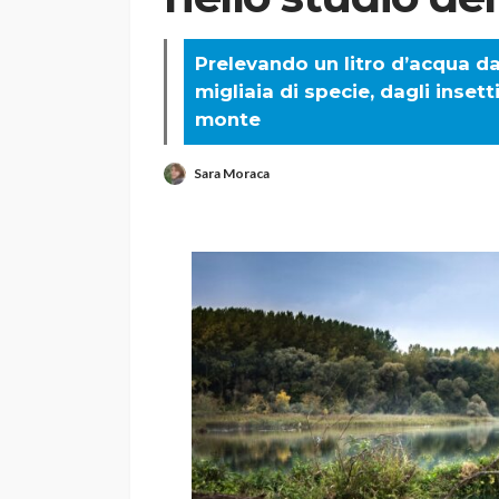
Prelevando un litro d’acqua dal
migliaia di specie, dagli insett
monte
Sara Moraca