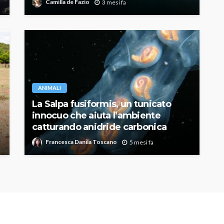
Camilla de Fazio
3 mesi fa
ANIMALI
La Salpa fusiformis, un tunicato
innocuo che aiuta l’ambiente
catturando anidride carbonica
Francesca Danila Toscano
5 mesi fa