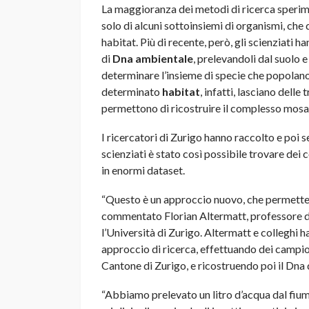
La maggioranza dei metodi di ricerca sperime
solo di alcuni sottoinsiemi di organismi, che 
habitat. Più di recente, però, gli scienziati
di
Dna ambientale
, prelevandoli dal suolo e
determinare l’insieme di specie che popolano 
determinato
habitat
, infatti, lasciano delle 
permettono di ricostruire il complesso mosai
I ricercatori di Zurigo hanno raccolto e poi
scienziati è stato così possibile trovare dei 
in enormi dataset.
“Questo è un approccio nuovo, che permetterà 
commentato Florian Altermatt, professore di
l’Università di Zurigo. Altermatt e colleghi
approccio di ricerca, effettuando dei campi
Cantone di Zurigo, e ricostruendo poi il Dna d
“Abbiamo prelevato un litro d’acqua dal fiume