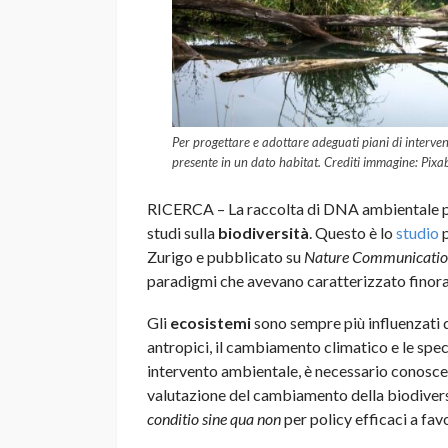
Per progettare e adottare adeguati piani di interven
presente in un dato habitat. Crediti immagine: Pixa
RICERCA – La raccolta di DNA ambientale pot
studi sulla
biodiversità
. Questo è lo
studio
p
Zurigo e pubblicato su
Nature Communicati
paradigmi che avevano caratterizzato finora 
Gli
ecosistemi
sono sempre più influenzati d
antropici, il cambiamento climatico e le spec
intervento ambientale, è necessario conoscere
valutazione del cambiamento della biodiversi
conditio sine qua non
per policy efficaci a fav