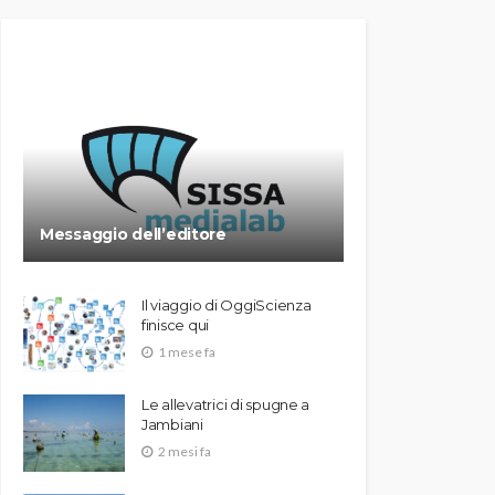
Messaggio dell’editore
Il viaggio di OggiScienza
finisce qui
1 mese fa
Le allevatrici di spugne a
Jambiani
2 mesi fa