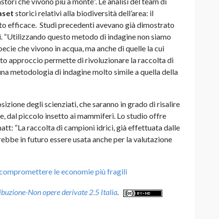
castori che vivono più a monte”. Le analisi del team di
aset
storici relativi alla biodiversità dell’area: il
ato efficace. Studi precedenti avevano già dimostrato
ri. “Utilizzando questo metodo di indagine non siamo
pecie che vivono in acqua, ma anche di quelle la cui
sto approccio permette di rivoluzionare la raccolta di
 una metodologia di indagine molto simile a quella della
sizione degli scienziati, che saranno in grado di risalire
, dal piccolo insetto ai mammiferi. Lo studio offre
tt: “La raccolta di campioni idrici, già effettuata dalle
trebbe in futuro essere usata anche per la valutazione
i compromettere le economie più fragili
uzione-Non opere derivate 2.5 Italia
.