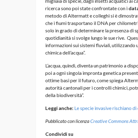
migliaia di specie, dagli insetti acquatici ai 
ricerca sono poi state confrontate con i
dat
metodo di Altermatt e colleghi si è dimostr
che i fiumi trasportano il DNA per chilomet
solo in grado di determinare la presenza di s
quotidianità si svolge lungo le sue rive. Que
informazioni sui sistemi fluviali, utilizzando
chimica dell’acqua”.
L’acqua, quindi, diventa un patrimonio a dispo
poi a ogni singola impronta genetica presente
ottime basi per il futuro, come spiega Alterma
autorità cantonali per i controlli chimici, po
della biodiversità”.
Leggi anche:
Le specie invasive rischiano d
Pubblicato con licenza
Creative Commons Attrib
Condividi su