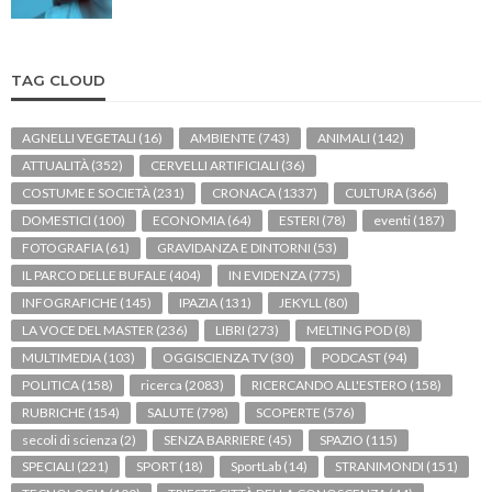
TAG CLOUD
AGNELLI VEGETALI
(16)
AMBIENTE
(743)
ANIMALI
(142)
ATTUALITÀ
(352)
CERVELLI ARTIFICIALI
(36)
COSTUME E SOCIETÀ
(231)
CRONACA
(1337)
CULTURA
(366)
DOMESTICI
(100)
ECONOMIA
(64)
ESTERI
(78)
eventi
(187)
FOTOGRAFIA
(61)
GRAVIDANZA E DINTORNI
(53)
IL PARCO DELLE BUFALE
(404)
IN EVIDENZA
(775)
INFOGRAFICHE
(145)
IPAZIA
(131)
JEKYLL
(80)
LA VOCE DEL MASTER
(236)
LIBRI
(273)
MELTING POD
(8)
MULTIMEDIA
(103)
OGGISCIENZA TV
(30)
PODCAST
(94)
POLITICA
(158)
ricerca
(2083)
RICERCANDO ALL'ESTERO
(158)
RUBRICHE
(154)
SALUTE
(798)
SCOPERTE
(576)
secoli di scienza
(2)
SENZA BARRIERE
(45)
SPAZIO
(115)
SPECIALI
(221)
SPORT
(18)
SportLab
(14)
STRANIMONDI
(151)