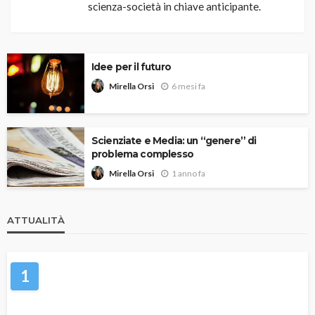
scienza-società in chiave anticipante.
Idee per il futuro
6 mesi fa
Mirella Orsi
Scienziate e Media: un “genere” di
problema complesso
1 anno fa
Mirella Orsi
ATTUALITÀ
1