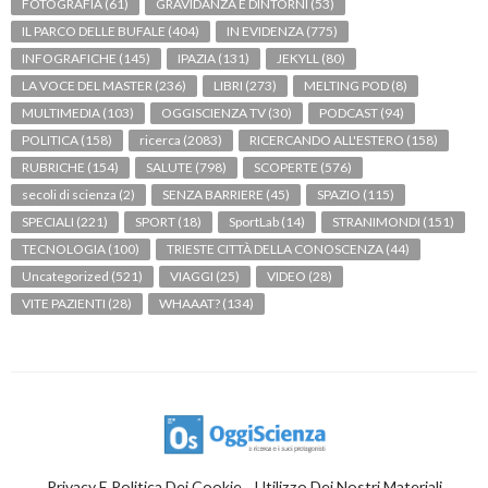
FOTOGRAFIA
(61)
GRAVIDANZA E DINTORNI
(53)
IL PARCO DELLE BUFALE
(404)
IN EVIDENZA
(775)
INFOGRAFICHE
(145)
IPAZIA
(131)
JEKYLL
(80)
LA VOCE DEL MASTER
(236)
LIBRI
(273)
MELTING POD
(8)
MULTIMEDIA
(103)
OGGISCIENZA TV
(30)
PODCAST
(94)
POLITICA
(158)
ricerca
(2083)
RICERCANDO ALL'ESTERO
(158)
RUBRICHE
(154)
SALUTE
(798)
SCOPERTE
(576)
secoli di scienza
(2)
SENZA BARRIERE
(45)
SPAZIO
(115)
SPECIALI
(221)
SPORT
(18)
SportLab
(14)
STRANIMONDI
(151)
TECNOLOGIA
(100)
TRIESTE CITTÀ DELLA CONOSCENZA
(44)
Uncategorized
(521)
VIAGGI
(25)
VIDEO
(28)
VITE PAZIENTI
(28)
WHAAAT?
(134)
Privacy E Politica Dei Cookie
Utilizzo Dei Nostri Materiali