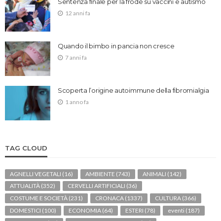
Sentenza finale per la frode su vaccini e autismo
12 anni fa
Quando il bimbo in pancia non cresce
7 anni fa
Scoperta l’origine autoimmune della fibromialgia
1 anno fa
TAG CLOUD
AGNELLI VEGETALI
(16)
AMBIENTE
(743)
ANIMALI
(142)
ATTUALITÀ
(352)
CERVELLI ARTIFICIALI
(36)
COSTUME E SOCIETÀ
(231)
CRONACA
(1337)
CULTURA
(366)
DOMESTICI
(100)
ECONOMIA
(64)
ESTERI
(78)
eventi
(187)