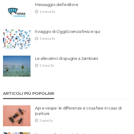
Messaggio dell’editore
1 mese fa
Il viaggio di OggiScienza finisce qui
1 mese fa
Le allevatrici di spugne a Jambiani
2 mesi fa
ARTICOLI PIÙ POPOLARI
Api e vespe: le differenze e cosa fare in caso di
puntura
3 anni fa