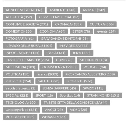
AGNELLI VEGETALI
(16)
AMBIENTE
(743)
ANIMALI
(142)
ATTUALITÀ
(352)
CERVELLI ARTIFICIALI
(36)
COSTUME E SOCIETÀ
(231)
CRONACA
(1337)
CULTURA
(366)
DOMESTICI
(100)
ECONOMIA
(64)
ESTERI
(78)
eventi
(187)
FOTOGRAFIA
(61)
GRAVIDANZA E DINTORNI
(53)
IL PARCO DELLE BUFALE
(404)
IN EVIDENZA
(775)
INFOGRAFICHE
(145)
IPAZIA
(131)
JEKYLL
(80)
LA VOCE DEL MASTER
(236)
LIBRI
(273)
MELTING POD
(8)
MULTIMEDIA
(103)
OGGISCIENZA TV
(30)
PODCAST
(94)
POLITICA
(158)
ricerca
(2083)
RICERCANDO ALL'ESTERO
(158)
RUBRICHE
(154)
SALUTE
(798)
SCOPERTE
(576)
secoli di scienza
(2)
SENZA BARRIERE
(45)
SPAZIO
(115)
SPECIALI
(221)
SPORT
(18)
SportLab
(14)
STRANIMONDI
(151)
TECNOLOGIA
(100)
TRIESTE CITTÀ DELLA CONOSCENZA
(44)
Uncategorized
(521)
VIAGGI
(25)
VIDEO
(28)
VITE PAZIENTI
(28)
WHAAAT?
(134)