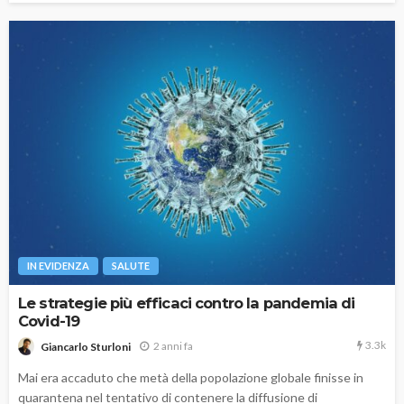
IN EVIDENZA
SALUTE
Le strategie più efficaci contro la pandemia di
Covid-19
3.3k
2 anni fa
Giancarlo Sturloni
Mai era accaduto che metà della popolazione globale finisse in
quarantena nel tentativo di contenere la diffusione di