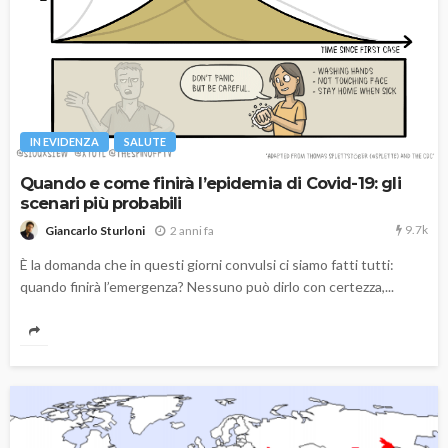
IN EVIDENZA
SALUTE
Quando e come finirà l’epidemia di Covid-19: gli
scenari più probabili
9.7k
2 anni fa
Giancarlo Sturloni
È la domanda che in questi giorni convulsi ci siamo fatti tutti:
quando finirà l’emergenza? Nessuno può dirlo con certezza,...