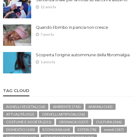
12 anni fa
Quando il bimbo in pancia non cresce
7 anni fa
Scoperta l’origine autoimmune della fibromialgia
1 anno fa
TAG CLOUD
AGNELLI VEGETALI
(16)
AMBIENTE
(743)
ANIMALI
(142)
ATTUALITÀ
(352)
CERVELLI ARTIFICIALI
(36)
COSTUME E SOCIETÀ
(231)
CRONACA
(1337)
CULTURA
(366)
DOMESTICI
(100)
ECONOMIA
(64)
ESTERI
(78)
eventi
(187)