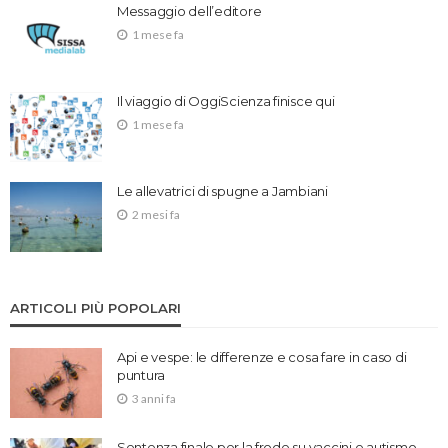
Messaggio dell’editore
1 mese fa
Il viaggio di OggiScienza finisce qui
1 mese fa
Le allevatrici di spugne a Jambiani
2 mesi fa
ARTICOLI PIÙ POPOLARI
Api e vespe: le differenze e cosa fare in caso di
puntura
3 anni fa
Sentenza finale per la frode su vaccini e autismo