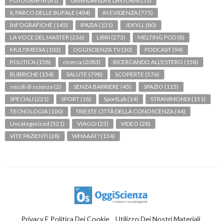
FOTOGRAFIA
(61)
GRAVIDANZA E DINTORNI
(53)
IL PARCO DELLE BUFALE
(404)
IN EVIDENZA
(775)
INFOGRAFICHE
(145)
IPAZIA
(131)
JEKYLL
(80)
LA VOCE DEL MASTER
(236)
LIBRI
(273)
MELTING POD
(8)
MULTIMEDIA
(103)
OGGISCIENZA TV
(30)
PODCAST
(94)
POLITICA
(158)
ricerca
(2083)
RICERCANDO ALL'ESTERO
(158)
RUBRICHE
(154)
SALUTE
(798)
SCOPERTE
(576)
secoli di scienza
(2)
SENZA BARRIERE
(45)
SPAZIO
(115)
SPECIALI
(221)
SPORT
(18)
SportLab
(14)
STRANIMONDI
(151)
TECNOLOGIA
(100)
TRIESTE CITTÀ DELLA CONOSCENZA
(44)
Uncategorized
(521)
VIAGGI
(25)
VIDEO
(28)
VITE PAZIENTI
(28)
WHAAAT?
(134)
Privacy E Politica Dei Cookie
Utilizzo Dei Nostri Materiali