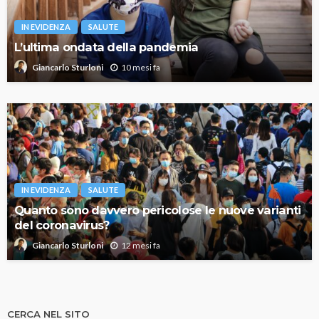
IN EVIDENZA
SALUTE
L’ultima ondata della pandemia
10 mesi fa
Giancarlo Sturloni
IN EVIDENZA
SALUTE
Quanto sono davvero pericolose le nuove varianti
del coronavirus?
12 mesi fa
Giancarlo Sturloni
CERCA NEL SITO