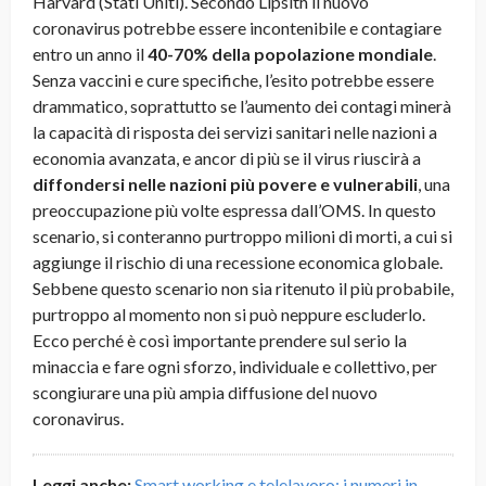
Harvard (Stati Uniti). Secondo Lipsith il nuovo
coronavirus potrebbe essere incontenibile e contagiare
entro un anno il
40-70% della popolazione mondiale
.
Senza vaccini e cure specifiche, l’esito potrebbe essere
drammatico, soprattutto se l’aumento dei contagi minerà
la capacità di risposta dei servizi sanitari nelle nazioni a
economia avanzata, e ancor di più se il virus riuscirà a
diffondersi nelle nazioni più povere e vulnerabili
, una
preoccupazione più volte espressa dall’OMS. In questo
scenario, si conteranno purtroppo milioni di morti, a cui si
aggiunge il rischio di una recessione economica globale.
Sebbene questo scenario non sia ritenuto il più probabile,
purtroppo al momento non si può neppure escluderlo.
Ecco perché è così importante prendere sul serio la
minaccia e fare ogni sforzo, individuale e collettivo, per
scongiurare una più ampia diffusione del nuovo
coronavirus.
Leggi anche:
Smart working e telelavoro: i numeri in