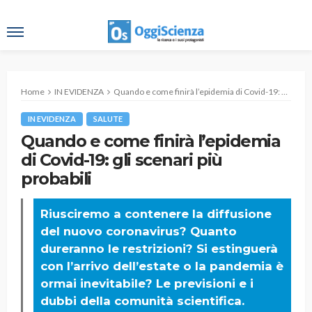
Home
IN EVIDENZA
Quando e come finirà l’epidemia di Covid-19: gli scenari più probabili
IN EVIDENZA
SALUTE
Quando e come finirà l’epidemia
di Covid-19: gli scenari più
probabili
Riusciremo a contenere la diffusione
del nuovo coronavirus? Quanto
dureranno le restrizioni? Si estinguerà
con l’arrivo dell’estate o la pandemia è
ormai inevitabile? Le previsioni e i
dubbi della comunità scientifica.