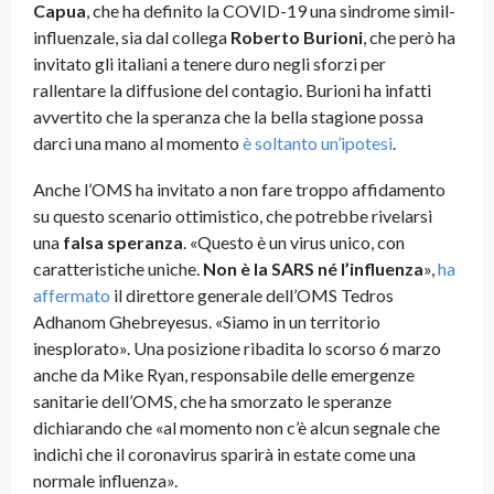
Capua
, che ha definito la COVID-19 una sindrome simil-
influenzale, sia dal collega
Roberto Burioni
, che però ha
invitato gli italiani a tenere duro negli sforzi per
rallentare la diffusione del contagio. Burioni ha infatti
avvertito che la speranza che la bella stagione possa
darci una mano al momento
è soltanto un’ipotesi
.
Anche l’OMS ha invitato a non fare troppo affidamento
su questo scenario ottimistico, che potrebbe rivelarsi
una
falsa speranza
. «Questo è un virus unico, con
caratteristiche uniche.
Non è la SARS né l’influenza
»,
ha
affermato
il direttore generale dell’OMS Tedros
Adhanom Ghebreyesus. «Siamo in un territorio
inesplorato». Una posizione ribadita lo scorso 6 marzo
anche da Mike Ryan, responsabile delle emergenze
sanitarie dell’OMS, che ha smorzato le speranze
dichiarando che «al momento non c’è alcun segnale che
indichi che il coronavirus sparirà in estate come una
normale influenza».