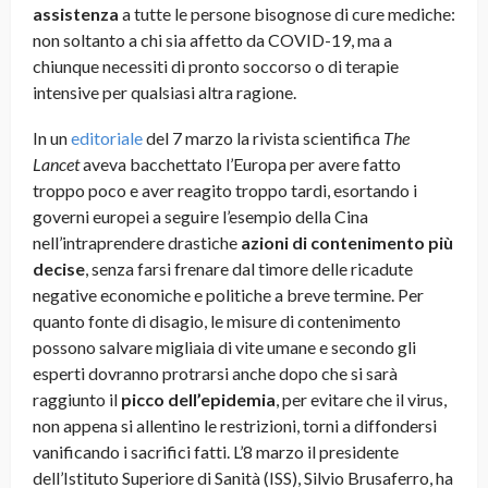
assistenza
a tutte le persone bisognose di cure mediche:
non soltanto a chi sia affetto da COVID-19, ma a
chiunque necessiti di pronto soccorso o di terapie
intensive per qualsiasi altra ragione.
In un
editoriale
del 7 marzo la rivista scientifica
The
Lancet
aveva bacchettato l’Europa per avere fatto
troppo poco e aver reagito troppo tardi, esortando i
governi europei a seguire l’esempio della Cina
nell’intraprendere drastiche
azioni di contenimento più
decise
, senza farsi frenare dal timore delle ricadute
negative economiche e politiche a breve termine. Per
quanto fonte di disagio, le misure di contenimento
possono salvare migliaia di vite umane e secondo gli
esperti dovranno protrarsi anche dopo che si sarà
raggiunto il
picco dell’epidemia
, per evitare che il virus,
non appena si allentino le restrizioni, torni a diffondersi
vanificando i sacrifici fatti. L’8 marzo il presidente
dell’Istituto Superiore di Sanità (ISS), Silvio Brusaferro, ha