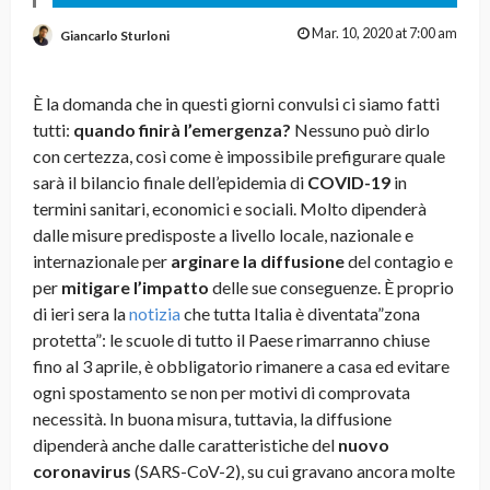
Mar. 10, 2020 at 7:00 am
Giancarlo Sturloni
È la domanda che in questi giorni convulsi ci siamo fatti
tutti:
quando finirà l’emergenza?
Nessuno può dirlo
con certezza, così come è impossibile prefigurare quale
sarà il bilancio finale dell’epidemia di
COVID-19
in
termini sanitari, economici e sociali. Molto dipenderà
dalle misure predisposte a livello locale, nazionale e
internazionale per
arginare la diffusione
del contagio e
per
mitigare l’impatto
delle sue conseguenze. È proprio
di ieri sera la
notizia
che tutta Italia è diventata”zona
protetta”: le scuole di tutto il Paese rimarranno chiuse
fino al 3 aprile, è obbligatorio rimanere a casa ed evitare
ogni spostamento se non per motivi di comprovata
necessità. In buona misura, tuttavia, la diffusione
dipenderà anche dalle caratteristiche del
nuovo
coronavirus
(SARS-CoV-2), su cui gravano ancora molte