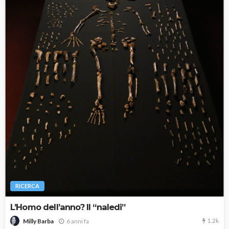
RICERCA
L’Homo dell’anno? Il “naledi”
1.2k
6 anni fa
Milly Barba