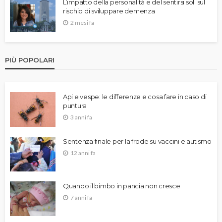
L’impatto della personalità e del sentirsi soli sul
rischio di sviluppare demenza
2 mesi fa
PIÙ POPOLARI
Api e vespe: le differenze e cosa fare in caso di
puntura
3 anni fa
Sentenza finale per la frode su vaccini e autismo
12 anni fa
Quando il bimbo in pancia non cresce
7 anni fa