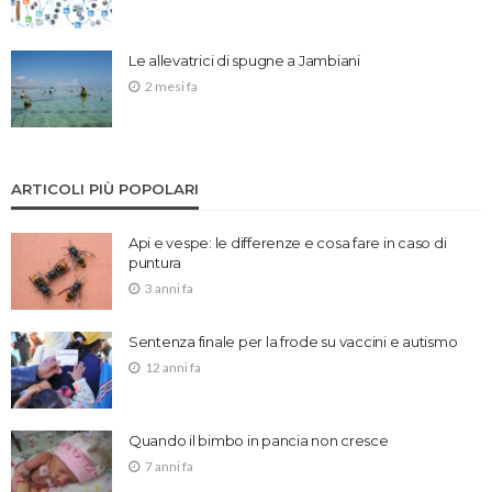
Le allevatrici di spugne a Jambiani
2 mesi fa
ARTICOLI PIÙ POPOLARI
Api e vespe: le differenze e cosa fare in caso di
puntura
3 anni fa
Sentenza finale per la frode su vaccini e autismo
12 anni fa
Quando il bimbo in pancia non cresce
7 anni fa