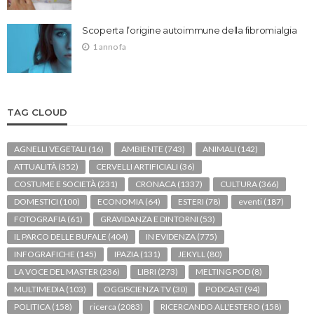
Scoperta l’origine autoimmune della fibromialgia
1 anno fa
TAG CLOUD
AGNELLI VEGETALI
(16)
AMBIENTE
(743)
ANIMALI
(142)
ATTUALITÀ
(352)
CERVELLI ARTIFICIALI
(36)
COSTUME E SOCIETÀ
(231)
CRONACA
(1337)
CULTURA
(366)
DOMESTICI
(100)
ECONOMIA
(64)
ESTERI
(78)
eventi
(187)
FOTOGRAFIA
(61)
GRAVIDANZA E DINTORNI
(53)
IL PARCO DELLE BUFALE
(404)
IN EVIDENZA
(775)
INFOGRAFICHE
(145)
IPAZIA
(131)
JEKYLL
(80)
LA VOCE DEL MASTER
(236)
LIBRI
(273)
MELTING POD
(8)
MULTIMEDIA
(103)
OGGISCIENZA TV
(30)
PODCAST
(94)
POLITICA
(158)
ricerca
(2083)
RICERCANDO ALL'ESTERO
(158)