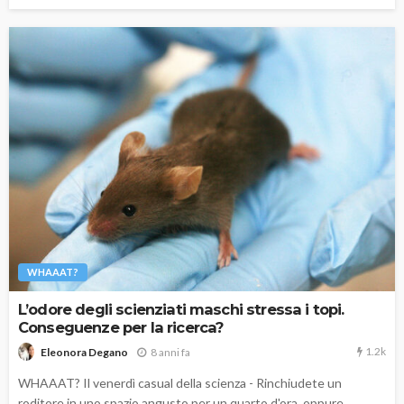
WHAAAT?
L’odore degli scienziati maschi stressa i topi.
Conseguenze per la ricerca?
1.2k
8 anni fa
Eleonora Degano
WHAAAT? Il venerdì casual della scienza - Rinchiudete un
roditore in uno spazio angusto per un quarto d'ora, oppure