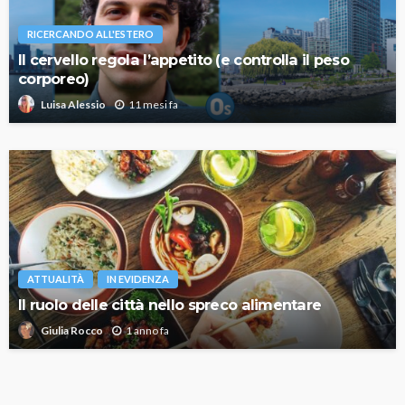
RICERCANDO ALL'ESTERO
Il cervello regola l’appetito (e controlla il peso
corporeo)
11 mesi fa
Luisa Alessio
ATTUALITÀ
IN EVIDENZA
Il ruolo delle città nello spreco alimentare
1 anno fa
Giulia Rocco