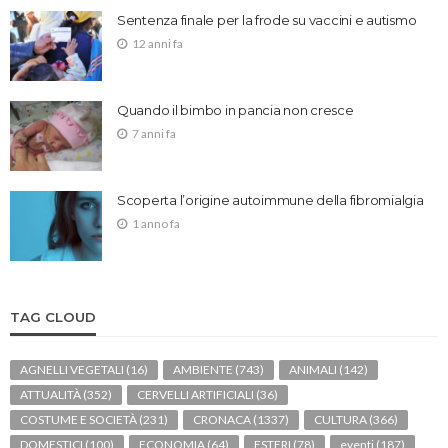
Sentenza finale per la frode su vaccini e autismo
12 anni fa
Quando il bimbo in pancia non cresce
7 anni fa
Scoperta l’origine autoimmune della fibromialgia
1 anno fa
TAG CLOUD
AGNELLI VEGETALI
(16)
AMBIENTE
(743)
ANIMALI
(142)
ATTUALITÀ
(352)
CERVELLI ARTIFICIALI
(36)
COSTUME E SOCIETÀ
(231)
CRONACA
(1337)
CULTURA
(366)
DOMESTICI
(100)
ECONOMIA
(64)
ESTERI
(78)
eventi
(187)