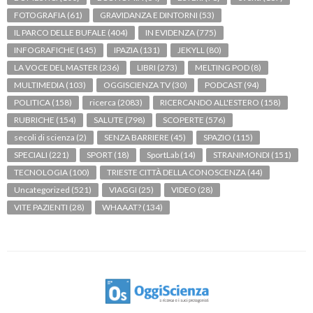
FOTOGRAFIA
(61)
GRAVIDANZA E DINTORNI
(53)
IL PARCO DELLE BUFALE
(404)
IN EVIDENZA
(775)
INFOGRAFICHE
(145)
IPAZIA
(131)
JEKYLL
(80)
LA VOCE DEL MASTER
(236)
LIBRI
(273)
MELTING POD
(8)
MULTIMEDIA
(103)
OGGISCIENZA TV
(30)
PODCAST
(94)
POLITICA
(158)
ricerca
(2083)
RICERCANDO ALL'ESTERO
(158)
RUBRICHE
(154)
SALUTE
(798)
SCOPERTE
(576)
secoli di scienza
(2)
SENZA BARRIERE
(45)
SPAZIO
(115)
SPECIALI
(221)
SPORT
(18)
SportLab
(14)
STRANIMONDI
(151)
TECNOLOGIA
(100)
TRIESTE CITTÀ DELLA CONOSCENZA
(44)
Uncategorized
(521)
VIAGGI
(25)
VIDEO
(28)
VITE PAZIENTI
(28)
WHAAAT?
(134)