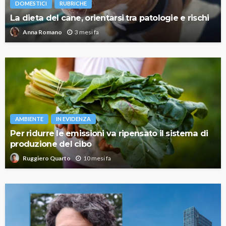
DOMESTICI
RUBRICHE
La dieta del cane, orientarsi tra patologie e rischi
3 mesi fa
Anna Romano
AMBIENTE
IN EVIDENZA
Per ridurre le emissioni va ripensato il sistema di
produzione del cibo
10 mesi fa
Ruggiero Quarto