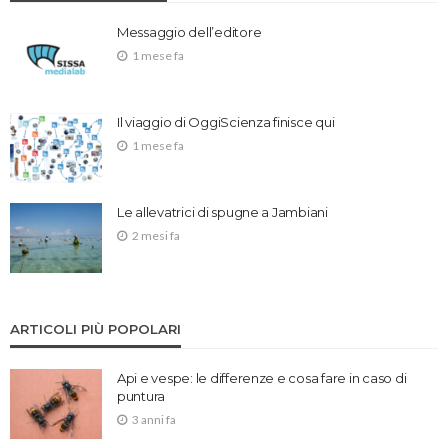
Messaggio dell’editore
1 mese fa
Il viaggio di OggiScienza finisce qui
1 mese fa
Le allevatrici di spugne a Jambiani
2 mesi fa
ARTICOLI PIÙ POPOLARI
Api e vespe: le differenze e cosa fare in caso di
puntura
3 anni fa