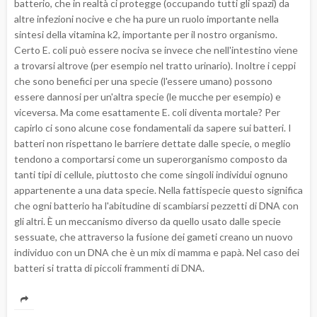
batterio, che in realtà ci protegge (occupando tutti gli spazi) da
altre infezioni nocive e che ha pure un ruolo importante nella
sintesi della vitamina k2, importante per il nostro organismo.
Certo E. coli può essere nociva se invece che nell'intestino viene
a trovarsi altrove (per esempio nel tratto urinario). Inoltre i ceppi
che sono benefici per una specie (l'essere umano) possono
essere dannosi per un'altra specie (le mucche per esempio) e
viceversa. Ma come esattamente E. coli diventa mortale? Per
capirlo ci sono alcune cose fondamentali da sapere sui batteri. I
batteri non rispettano le barriere dettate dalle specie, o meglio
tendono a comportarsi come un superorganismo composto da
tanti tipi di cellule, piuttosto che come singoli individui ognuno
appartenente a una data specie. Nella fattispecie questo significa
che ogni batterio ha l'abitudine di scambiarsi pezzetti di DNA con
gli altri. È un meccanismo diverso da quello usato dalle specie
sessuate, che attraverso la fusione dei gameti creano un nuovo
individuo con un DNA che è un mix di mamma e papà. Nel caso dei
batteri si tratta di piccoli frammenti di DNA.