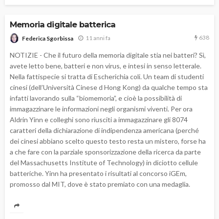
Memoria digitale batterica
638
11 anni fa
Federica Sgorbissa
NOTIZIE - Che il futuro della memoria digitale stia nei batteri? Sì,
avete letto bene, batteri e non virus, e intesi in senso letterale.
Nella fattispecie si tratta di Escherichia coli. Un team di studenti
cinesi (dell’Università Cinese d Hong Kong) da qualche tempo sta
infatti lavorando sulla “biomemoria”, e cioè la possibilità di
immagazzinare le informazioni negli organismi viventi. Per ora
Aldrin Yinn e colleghi sono riusciti a immagazzinare gli 8074
caratteri della dichiarazione di indipendenza americana (perché
dei cinesi abbiano scelto questo testo resta un mistero, forse ha
a che fare con la parziale sponsorizzazione della ricerca da parte
del Massachusetts Institute of Technology) in diciotto cellule
batteriche. Yinn ha presentato i risultati al concorso iGEm,
promosso dal MIT, dove è stato premiato con una medaglia.