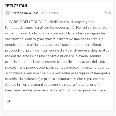
*EPIC* FAIL
2k
11 anni fa
Stefano Dalla Casa
IL PARCO DELLE BUFALE -Medici cattolici propongono
l'omeopatia come "cura" per l'omosessualità. No, sul serio: parola
di Der Spiegel. Dalla cura del colera ad Haiti, a fantasmagoriche
vaccinazioni contro gravi malattie infettive (malaria in primis, a
seguire febbre gialla, dengue etc...) passando per un raffinato
protocollo di profilassi (via newsletter) per difendersi dagli isotopi
radioattivi emessi da una centrale nucleare in avaria, sembra
proprio che non ci possa essere freno alle applicazioni della più
ridicola fra le pseudoscienze in campo medico, ma proprio quando
si comincia a pensare che nulla potrebbe più stupirci, l'Omeopatia
(occhio alla maiuscola) è pronta a dimostrarci che ci più cose in
Cielo e in Terra di quante ne sogni la nostra filosofia: ora, in
Germania, anche l'omosessualità si "cura" con acqua e zucchero.