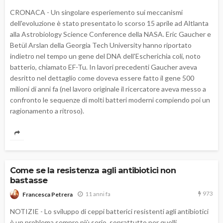
CRONACA - Un singolare esperiemento sui meccanismi
dell'evoluzione è stato presentato lo scorso 15 aprile ad Altlanta
alla Astrobiology Science Conference della NASA. Eric Gaucher e
Betül Arslan della Georgia Tech University hanno riportato
indietro nel tempo un gene del DNA dell'Escherichia coli, noto
batterio, chiamato EF-Tu. In lavori precedenti Gaucher aveva
desritto nel dettaglio come doveva essere fatto il gene 500
milioni di anni fa (nel lavoro originale il ricercatore aveva messo a
confronto le sequenze di molti batteri moderni compiendo poi un
ragionamento a ritroso).
Come se la resistenza agli antibiotici non
bastasse
973
11 anni fa
Francesca Petrera
NOTIZIE - Lo sviluppo di ceppi batterici resistenti agli antibiotici
è un problema sempre più serio, soprattutto per quelli