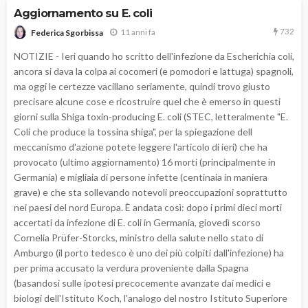
Aggiornamento su E. coli
732
11 anni fa
Federica Sgorbissa
NOTIZIE - Ieri quando ho scritto dell'infezione da Escherichia coli,
ancora si dava la colpa ai cocomeri (e pomodori e lattuga) spagnoli,
ma oggi le certezze vacillano seriamente, quindi trovo giusto
precisare alcune cose e ricostruire quel che è emerso in questi
giorni sulla Shiga toxin-producing E. coli (STEC, letteralmente "E.
Coli che produce la tossina shiga", per la spiegazione dell
meccanismo d'azione potete leggere l'articolo di ieri) che ha
provocato (ultimo aggiornamento) 16 morti (principalmente in
Germania) e migliaia di persone infette (centinaia in maniera
grave) e che sta sollevando notevoli preoccupazioni soprattutto
nei paesi del nord Europa. È andata così: dopo i primi dieci morti
accertati da infezione di E. coli in Germania, giovedì scorso
Cornelia Prüfer-Storcks, ministro della salute nello stato di
Amburgo (il porto tedesco è uno dei più colpiti dall'infezione) ha
per prima accusato la verdura proveniente dalla Spagna
(basandosi sulle ipotesi precocemente avanzate dai medici e
biologi dell'Istituto Koch, l'analogo del nostro Istituto Superiore