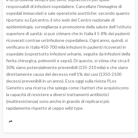
responsabili di infezioni ospedaliere. Cancellate l'immagine di
ospedali immacolati e sale operatorie asettiche: secondo quanto
riportato su Epicentro, il sito web del Centro nazionale di
epidemiologia, sorveglianza e promozione della salute dell’Istituto
superiore di sanità: si può stimare che in Italia il 5-8% dei pazienti
ricoverati contrae un’infezione ospedaliera. Ogni anno, quindi, si
verificano in Italia 450-700 mila infezioni in pazienti ricoverati in
ospedale (soprattutto infezioni urinarie, seguite da infezioni della
ferita chirurgica, polmoniti e sepsi). Di queste, si stima che circa il
30% siano potenzialmente prevenibili (135-210 mila) e che siano
direttamente causa del decesso nell’1% dei casi (1350-2100
decessi prevenibili in un anno). Esce oggi sulla rivista PLos
Genetics una ricerca che spiega come i batteri che acquisiscono
la capacità di resistere a diversi trattamenti antibiotici
(multiresistenza) sono anche in grando di replicarsi più
rapidamente rispetto al ceppo wild type.