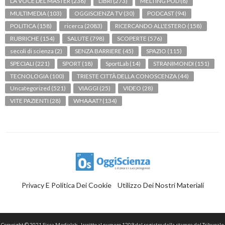
LA VOCE DEL MASTER
(236)
LIBRI
(273)
MELTING POD
(8)
MULTIMEDIA
(103)
OGGISCIENZA TV
(30)
PODCAST
(94)
POLITICA
(158)
ricerca
(2083)
RICERCANDO ALL'ESTERO
(158)
RUBRICHE
(154)
SALUTE
(798)
SCOPERTE
(576)
secoli di scienza
(2)
SENZA BARRIERE
(45)
SPAZIO
(115)
SPECIALI
(221)
SPORT
(18)
SportLab
(14)
STRANIMONDI
(151)
TECNOLOGIA
(100)
TRIESTE CITTÀ DELLA CONOSCENZA
(44)
Uncategorized
(521)
VIAGGI
(25)
VIDEO
(28)
VITE PAZIENTI
(28)
WHAAAT?
(134)
Privacy E Politica Dei Cookie
Utilizzo Dei Nostri Materiali
Copyright © 2021 Sissa Medialab - Iscritto al numero 1209 del registro della stampa del Tribunale