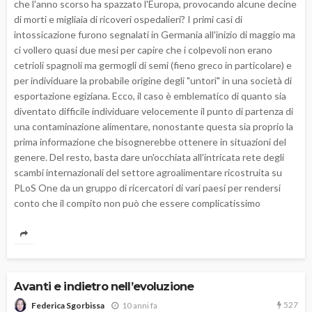
che l'anno scorso ha spazzato l'Europa, provocando alcune decine
di morti e migliaia di ricoveri ospedalieri? I primi casi di
intossicazione furono segnalati in Germania all'inizio di maggio ma
ci vollero quasi due mesi per capire che i colpevoli non erano
cetrioli spagnoli ma germogli di semi (fieno greco in particolare) e
per individuare la probabile origine degli "untori" in una società di
esportazione egiziana. Ecco, il caso è emblematico di quanto sia
diventato difficile individuare velocemente il punto di partenza di
una contaminazione alimentare, nonostante questa sia proprio la
prima informazione che bisognerebbe ottenere in situazioni del
genere. Del resto, basta dare un'occhiata all'intricata rete degli
scambi internazionali del settore agroalimentare ricostruita su
PLoS One da un gruppo di ricercatori di vari paesi per rendersi
conto che il compito non può che essere complicatissimo
Avanti e indietro nell’evoluzione
527
10 anni fa
Federica Sgorbissa