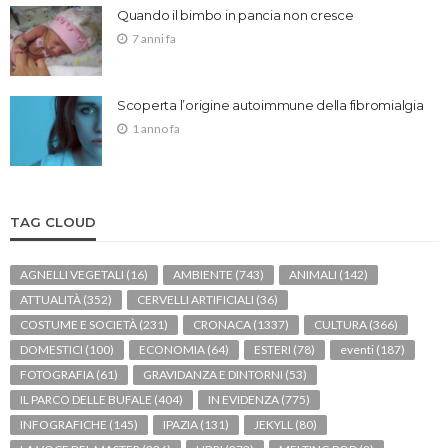
Quando il bimbo in pancia non cresce
7 anni fa
Scoperta l’origine autoimmune della fibromialgia
1 anno fa
TAG CLOUD
AGNELLI VEGETALI
(16)
AMBIENTE
(743)
ANIMALI
(142)
ATTUALITÀ
(352)
CERVELLI ARTIFICIALI
(36)
COSTUME E SOCIETÀ
(231)
CRONACA
(1337)
CULTURA
(366)
DOMESTICI
(100)
ECONOMIA
(64)
ESTERI
(78)
eventi
(187)
FOTOGRAFIA
(61)
GRAVIDANZA E DINTORNI
(53)
IL PARCO DELLE BUFALE
(404)
IN EVIDENZA
(775)
INFOGRAFICHE
(145)
IPAZIA
(131)
JEKYLL
(80)