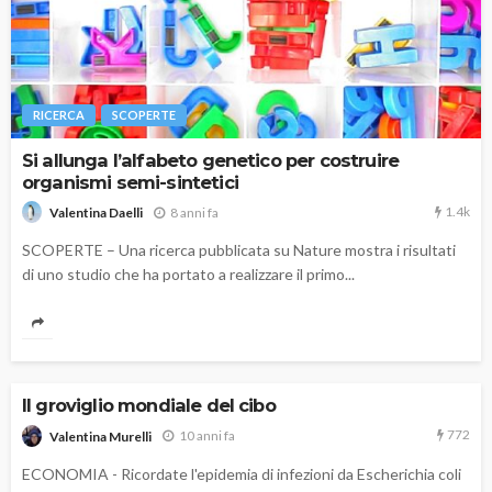
RICERCA
SCOPERTE
Si allunga l’alfabeto genetico per costruire
organismi semi-sintetici
1.4k
8 anni fa
Valentina Daelli
SCOPERTE – Una ricerca pubblicata su Nature mostra i risultati
di uno studio che ha portato a realizzare il primo...
Il groviglio mondiale del cibo
772
10 anni fa
Valentina Murelli
ECONOMIA - Ricordate l'epidemia di infezioni da Escherichia coli