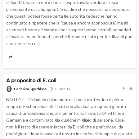
di Sanità), ha reso noto che si sospettava la verdura fresca
proveniente dalla Spagna. C'è da dire che nessuno ha sostenuto
che quest'ipotesi fosse certa (le autorità tedesche hanno
continuato a ripetere che la "causa è ancora sconosciuta", ma gli
scienziati hanno dichiarato che i sospetti verso cetrioli, pomodori
e insalata erano fondati, perché il letame usato per fertilizzarli può
contenere E. coli)
A proposito di E. coli
1.4k
11 anni fa
Federica Sgorbissa
NOTIZIE - Diciamolo chiaramente: il nostro intestino è pieno
zeppo di Escherichia coli, il batterio alla ribalta in questi giorni a
causa di un'epidemia che, al momento, ha mietuto 14 vittime in
Germania e contaminato già qualche migliaio di persone. Cioè,
non è il fatto di essere infatteti da E. coli che è pericoloso: da
pochi giorni dopo la nascita il nostro intestino si riempie di questo