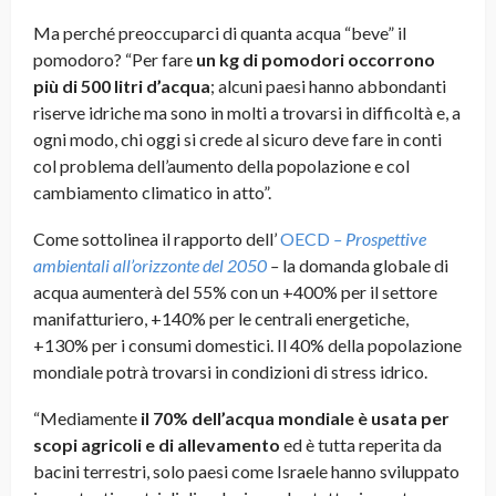
Ma perché preoccuparci di quanta acqua “beve” il
pomodoro? “Per fare
un kg di pomodori occorrono
più di 500 litri d’acqua
; alcuni paesi hanno abbondanti
riserve idriche ma sono in molti a trovarsi in difficoltà e, a
ogni modo, chi oggi si crede al sicuro deve fare in conti
col problema dell’aumento della popolazione e col
cambiamento climatico in atto”.
Come sottolinea il rapporto dell’
OECD
– Prospettive
ambientali all’orizzonte del 2050
–
la domanda globale di
acqua aumenterà del 55% con un +400% per il settore
manifatturiero, +140% per le centrali energetiche,
+130% per i consumi domestici. Il 40% della popolazione
mondiale potrà trovarsi in condizioni di stress idrico.
“Mediamente
il 70% dell’acqua mondiale è usata per
scopi agricoli
e di allevamento
ed è tutta reperita da
bacini terrestri, solo paesi come Israele hanno sviluppato