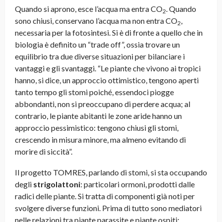
Quando si aprono, esce l’acqua ma entra CO
. Quando
2
sono chiusi, conservano l’acqua ma non entra CO
,
2
necessaria per la fotosintesi. Si è di fronte a quello che in
biologia è definito un “trade off”, ossia trovare un
equilibrio tra due diverse situazioni per bilanciare i
vantaggi e gli svantaggi. “Le piante che vivono ai tropici
hanno, si dice, un approccio ottimistico, tengono aperti
tanto tempo gli stomi poiché, essendoci piogge
abbondanti, non si preoccupano di perdere acqua; al
contrario, le piante abitanti le zone aride hanno un
approccio pessimistico: tengono chiusi gli stomi,
crescendo in misura minore, ma almeno evitando di
morire di siccità”.
Il progetto TOMRES, parlando di stomi, si sta occupando
degli
strigolattoni
: particolari ormoni, prodotti dalle
radici delle piante. Si tratta di componenti già noti per
svolgere diverse funzioni. Prima di tutto sono mediatori
nelle relazioni tra piante parassite e piante ospiti;