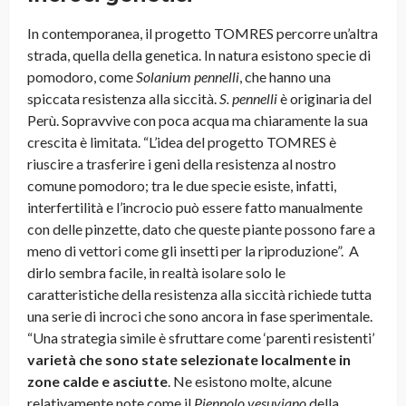
In contemporanea, il progetto TOMRES percorre un’altra
strada, quella della genetica. In natura esistono specie di
pomodoro, come
Solanium pennelli
, che hanno una
spiccata resistenza alla siccità.
S. pennelli
è originaria del
Perù. Sopravvive con poca acqua ma chiaramente la sua
crescita è limitata. “L’idea del progetto TOMRES è
riuscire a trasferire i geni della resistenza al nostro
comune pomodoro; tra le due specie esiste, infatti,
interfertilità e l’incrocio può essere fatto manualmente
con delle pinzette, dato che queste piante possono fare a
meno di vettori come gli insetti per la riproduzione”. A
dirlo sembra facile, in realtà isolare solo le
caratteristiche della resistenza alla siccità richiede tutta
una serie di incroci che sono ancora in fase sperimentale.
“Una strategia simile è sfruttare come ‘parenti resistenti’
varietà che sono state selezionate localmente in
zone calde e asciutte
. Ne esistono molte, alcune
relativamente note come il
Piennolo vesuviano
della