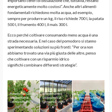
importanti centri di dissalazione che, tuttavia, restano
energeticamente molto costosi”. Anche altri alimenti
fondamentali richiedono molta acqua, ad esempio,
sempre per produrre un kg, il riso richiede 700 l, la patata
500 l, il frumento 400 l, il mais 300 l.
Ecco perché coltivare consumando meno acqua è una
strada necessaria. E nel caso del pomodoro si stanno
sperimentando soluzioni su più fronti: “Per ora non
abbiamo trovato una via più giusta delle altre, penso
che coltivare con un risparmio idrico
significhi combinare differenti strategie”.
Pomodori del Centro
Serra del Centro
Sperimentale di
Sperimentale di
Giovani pianticelle di
Carmagnola, UniTo
Carmagnola UniTo
pomodoro