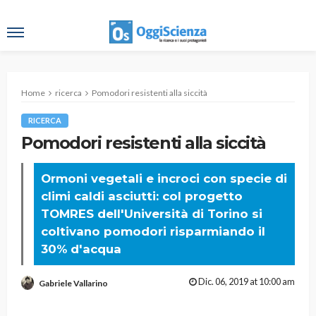
Home
ricerca
Pomodori resistenti alla siccità
RICERCA
Pomodori resistenti alla siccità
Ormoni vegetali e incroci con specie di
climi caldi asciutti: col progetto
TOMRES dell'Università di Torino si
coltivano pomodori risparmiando il
30% d'acqua
Dic. 06, 2019 at 10:00 am
Gabriele Vallarino