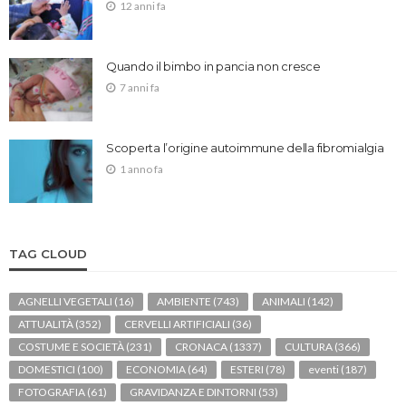
12 anni fa
Quando il bimbo in pancia non cresce
7 anni fa
Scoperta l’origine autoimmune della fibromialgia
1 anno fa
TAG CLOUD
AGNELLI VEGETALI
(16)
AMBIENTE
(743)
ANIMALI
(142)
ATTUALITÀ
(352)
CERVELLI ARTIFICIALI
(36)
COSTUME E SOCIETÀ
(231)
CRONACA
(1337)
CULTURA
(366)
DOMESTICI
(100)
ECONOMIA
(64)
ESTERI
(78)
eventi
(187)
FOTOGRAFIA
(61)
GRAVIDANZA E DINTORNI
(53)