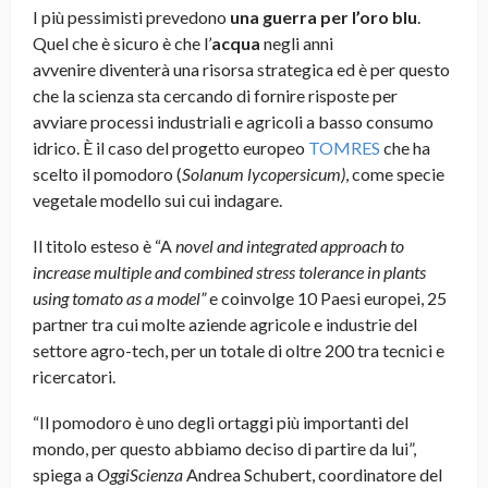
I più pessimisti prevedono
una guerra per l’oro blu
.
Quel che è sicuro è che l’
acqua
negli anni
avvenire diventerà una risorsa strategica ed è per questo
che la scienza sta cercando di fornire risposte per
avviare processi industriali e agricoli a basso consumo
idrico. È il caso del progetto europeo
TOMRES
che ha
scelto il pomodoro (
Solanum lycopersicum)
, come specie
vegetale modello sui cui indagare.
Il titolo esteso è “A
novel and integrated approach to
increase multiple and combined stress tolerance in plants
using tomato as a model”
e coinvolge 10 Paesi europei, 25
partner tra cui molte aziende agricole e industrie del
settore agro-tech, per un totale di oltre 200 tra tecnici e
ricercatori.
“Il pomodoro è uno degli ortaggi più importanti del
mondo, per questo abbiamo deciso di partire da lui”,
spiega a
OggiScienza
Andrea Schubert, coordinatore del