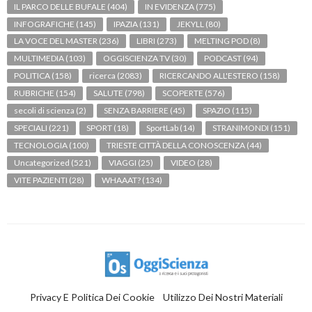
IL PARCO DELLE BUFALE
(404)
IN EVIDENZA
(775)
INFOGRAFICHE
(145)
IPAZIA
(131)
JEKYLL
(80)
LA VOCE DEL MASTER
(236)
LIBRI
(273)
MELTING POD
(8)
MULTIMEDIA
(103)
OGGISCIENZA TV
(30)
PODCAST
(94)
POLITICA
(158)
ricerca
(2083)
RICERCANDO ALL'ESTERO
(158)
RUBRICHE
(154)
SALUTE
(798)
SCOPERTE
(576)
secoli di scienza
(2)
SENZA BARRIERE
(45)
SPAZIO
(115)
SPECIALI
(221)
SPORT
(18)
SportLab
(14)
STRANIMONDI
(151)
TECNOLOGIA
(100)
TRIESTE CITTÀ DELLA CONOSCENZA
(44)
Uncategorized
(521)
VIAGGI
(25)
VIDEO
(28)
VITE PAZIENTI
(28)
WHAAAT?
(134)
Privacy E Politica Dei Cookie
Utilizzo Dei Nostri Materiali