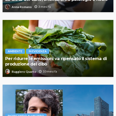
3 mesi fa
Anna Romano
AMBIENTE
IN EVIDENZA
Per ridurre le emissioni va ripensato il sistema di
produzione del cibo
10 mesi fa
Ruggiero Quarto
RICERCANDO ALL'ESTERO