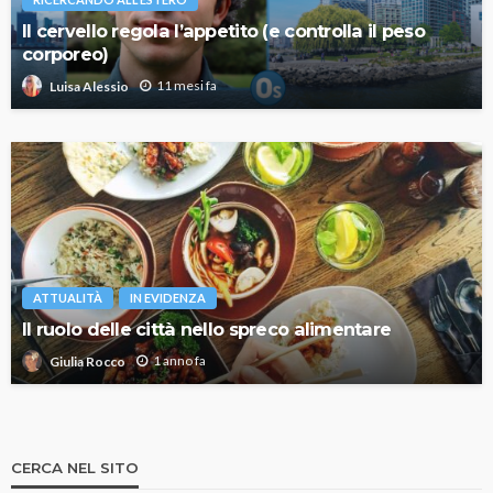
Il cervello regola l’appetito (e controlla il peso
corporeo)
11 mesi fa
Luisa Alessio
ATTUALITÀ
IN EVIDENZA
Il ruolo delle città nello spreco alimentare
1 anno fa
Giulia Rocco
CERCA NEL SITO