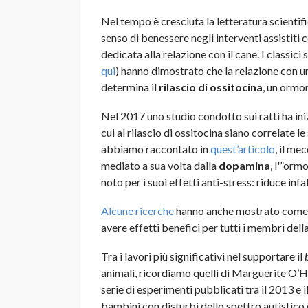
Nel tempo è cresciuta la letteratura scientif
senso di benessere negli interventi assistiti 
dedicata alla relazione con il cane. I classici
qui
) hanno dimostrato che la relazione con u
determina il
rilascio di ossitocina
, un ormon
Nel 2017 uno studio condotto sui ratti ha in
cui al rilascio di ossitocina siano correlate
abbiamo raccontato in
quest’articolo
, il me
mediato a sua volta dalla
dopamina
, l'”orm
noto per i suoi effetti anti-stress: riduce infat
Alcune ricerche
hanno anche mostrato come l’
avere effetti benefici per tutti i membri della
Tra i lavori più significativi nel supportare il
animali, ricordiamo quelli di Marguerite O’Ha
serie di esperimenti pubblicati tra il 2013 e i
bambini con disturbi dello spettro autistico