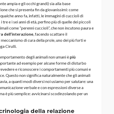
onte ampia e gli occhi grandi) sia alla base
zione che si presenta fin da giovanissimi: come
lche anno fa, infatti, le immagini di cuccioli di
tre e i sei anni di età, perfino più di quelle dei piccoli
nimali come “perenni cuccioli”, che non incutono paura e
a dell’interazione
, facendo scattare il
meccanismo di cura della prole, uno dei più forti e
a Cirulli.
l comportamento degli animali non umani è
più
importante ad esempio per alcune forme di disturbo
 prevedere e riconoscere i comportamenti più comuni e
rice. Questo non significa naturalmente che gli animali
via, a quanti modi diversi noi usiamo per salutare: una
 comunicazione verbale e con espressioni diverse a
ma è più semplice: avvicinarsi scodinzolando per un
crinologia della relazione