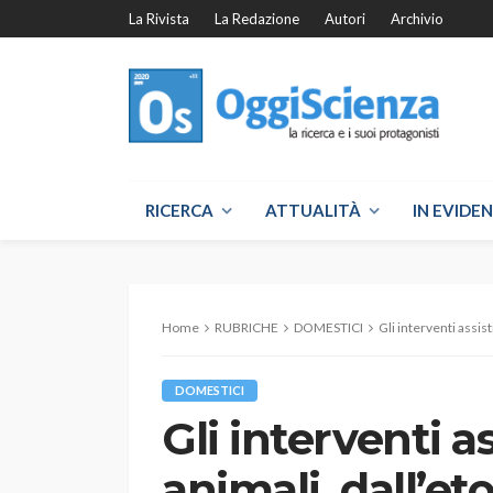
La Rivista
La Redazione
Autori
Archivio
RICERCA
ATTUALITÀ
IN EVIDE
Home
RUBRICHE
DOMESTICI
Gli interventi assist
DOMESTICI
Gli interventi as
animali, dall’eto