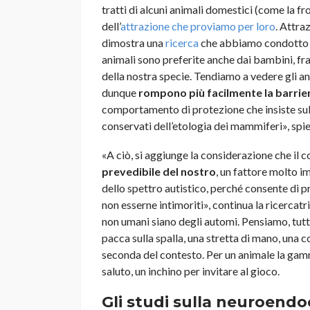
tratti di alcuni animali domestici (come la fr
dell’
attrazione che proviamo per loro
. Attra
dimostra una
ricerca
che abbiamo condotto qua
animali sono preferite anche dai bambini, fra i 
della nostra specie. Tendiamo a vedere gli a
dunque
rompono più facilmente la barrier
comportamento di protezione che insiste sul 
conservati dell’etologia dei mammiferi», spieg
«A ciò, si aggiunge la considerazione che i
prevedibile del nostro
, un fattore molto 
dello spettro autistico, perché consente di
non esserne intimoriti», continua la ricercat
non umani siano degli automi. Pensiamo, tutta
pacca sulla spalla, una stretta di mano, una
seconda del contesto. Per un animale la gam
saluto, un inchino per invitare al gioco.
Gli studi sulla neuroendo