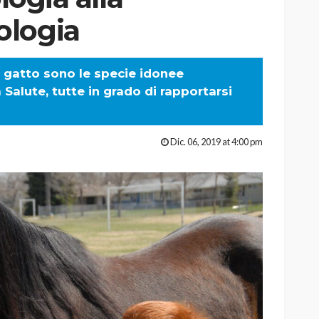
ologia
 e gatto sono le specie idonee
a Salute, tutte in grado di rapportarsi
Dic. 06, 2019 at 4:00 pm