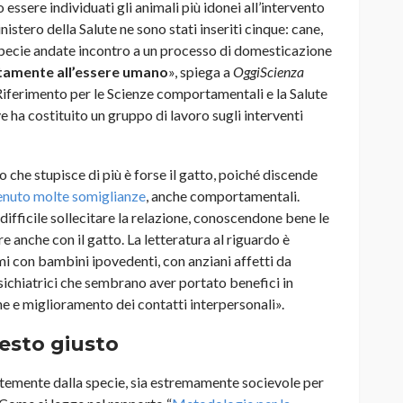
ssere individuati gli animali più idonei all’intervento
istero della Salute ne sono stati inseriti cinque: cane,
e specie andate incontro a un processo di domesticazione
tamente all’essere umano
», spiega a
OggiScienza
 Riferimento per le Scienze comportamentali e la Salute
e ha costituito un gruppo di lavoro sugli interventi
lo che stupisce di più è forse il gatto, poiché discende
tenuto molte somiglianze
, anche comportamentali.
 difficile sollecitare la relazione, conoscendone bene le
e anche con il gatto. La letteratura al riguardo è
i con bambini ipovedenti, con anziani affetti da
sichiatrici che sembrano aver portato benefici in
ne e miglioramento dei contatti interpersonali».
esto giusto
temente dalla specie, sia estremamente socievole per