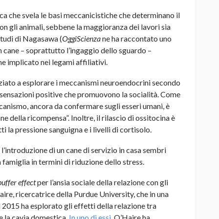
ica che svela le basi meccanicistiche che determinano il
con gli animali, sebbene la maggioranza dei lavori sia
 studi di Nagasawa (
OggiScienza
ne ha raccontato uno
n cane – soprattutto l’ingaggio dello sguardo –
e implicato nei legami affiliativi.
iziato a esplorare i meccanismi neuroendocrini secondo
 le sensazioni positive che promuovono la socialità. Come
ccanismo, ancora da confermare sugli esseri umani, è
one della ricompensa”. Inoltre, il rilascio di ossitocina è
ti la pressione sanguigna e i livelli di cortisolo.
introduzione di un cane di servizio in casa sembri
 famiglia in termini di riduzione dello stress.
buffer effect
per l’ansia sociale della relazione con gli
ire, ricercatrice della Purdue University, che in una
l 2015 ha esplorato gli effetti della relazione tra
 e la cavia domestica.
In uno di essi
, O’Haire ha