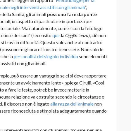
. Come si legge nel rapporto “
Metodologie per la
ale negli interventi assistiti con gli animali
”,
della Sanità, gli animali
possono fare da ponte
sociali, un aspetto di particolare importanza per
ento sociale. Ma naturalmente, come ricorda l’etologo
 cuore dei cani” (recensito
qui
da
OggiScienza
), ciò non
i trovi in difficoltà. Questo vale anche al contrario:
ie) possono migliorare il nostro benessere. Non solo le
anche la
personalità del singolo individuo
sono elementi
ssistiti con gli animali.
mpio, può essere un vantaggio se ci si deve rapportare
nsente un avvicinamento lento», spiega Cirulli. «Così
o a fare le feste, potrebbe invece metterle in
ascuna relazione va costruita secondo le circostanze e
ti, il discorso non è legato
alla razza dell’animale
non
 essere riconosciuta e stimolata adeguatamente quando
i interventi assistiti con gli animali: trovare, per una