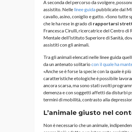
A seconda del percorso da svolgere, possono e
assistito. Nelle
linee guida
pubblicate dal Min
cavallo, asino, coniglio e gatto. «Sono tutt
che le ha rese in grado di
rapportarsi stret
Francesca Cirulli, ricercatrice del Centro di
Mentale dell’Istituto Superiore di Sanità, dov
assistiti con gli animali.
Tra gli animali elencati nelle linee guida quel
da un antenato solitario
con il quale ha man
«Anche se è forse la specie con la quale è più
caratteristiche etologiche è possibile lavorar
ancora scarsa, ma sono stati svolti programm
demenza e con soggetti affetti da disturbi p
termini di mobilità, contrasto alla depressio
L’animale giusto nel cont
Non è necessario che un animale, indipenden