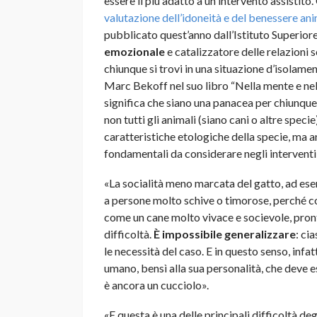
essere il più adatto a un intervento assistito
valutazione dell’idoneità e del benessere anim
pubblicato quest’anno dall’Istituto Superiore 
emozionale
e catalizzatore delle relazioni 
chiunque si trovi in una situazione d’isolam
Marc Bekoff nel suo libro “Nella mente e nel
significa che siano una panacea per chiunque s
non tutti gli animali (siano cani o altre spec
caratteristiche etologiche della specie, ma 
fondamentali da considerare negli interventi a
«La socialità meno marcata del gatto, ad ese
a persone molto schive o timorose, perché co
come un cane molto vivace e socievole, pront
difficoltà.
È impossibile generalizzare
: ci
le necessità del caso. E in questo senso, infat
umano, bensì alla sua personalità, che deve
è ancora un cucciolo».
«E questa è una delle principali difficoltà degl