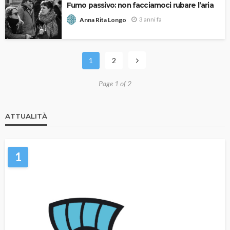
Fumo passivo: non facciamoci rubare l’aria
3 anni fa
Anna Rita Longo
1
2
Page 1 of 2
ATTUALITÀ
1