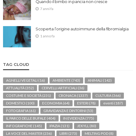
Quando il bimbo in pancia non cresce
7 anni fa
Scoperta l’origine autoimmune della fibromialgia
1 anno fa
TAG CLOUD
AGNELLI VEGETALI
(16)
AMBIENTE
(743)
ANIMALI
(142)
ATTUALITÀ
(352)
CERVELLI ARTIFICIALI
(36)
COSTUME E SOCIETÀ
(231)
CRONACA
(1337)
CULTURA
(366)
DOMESTICI
(100)
ECONOMIA
(64)
ESTERI
(78)
eventi
(187)
FOTOGRAFIA
(61)
GRAVIDANZA E DINTORNI
(53)
IL PARCO DELLE BUFALE
(404)
IN EVIDENZA
(775)
INFOGRAFICHE
(145)
IPAZIA
(131)
JEKYLL
(80)
LA VOCE DEL MASTER
(236)
LIBRI
(273)
MELTING POD
(8)