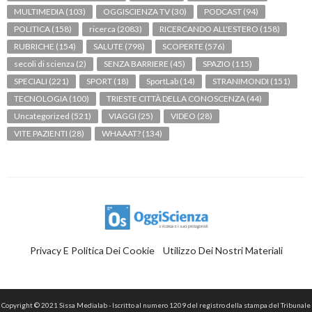
MULTIMEDIA
(103)
OGGISCIENZA TV
(30)
PODCAST
(94)
POLITICA
(158)
ricerca
(2083)
RICERCANDO ALL'ESTERO
(158)
RUBRICHE
(154)
SALUTE
(798)
SCOPERTE
(576)
secoli di scienza
(2)
SENZA BARRIERE
(45)
SPAZIO
(115)
SPECIALI
(221)
SPORT
(18)
SportLab
(14)
STRANIMONDI
(151)
TECNOLOGIA
(100)
TRIESTE CITTÀ DELLA CONOSCENZA
(44)
Uncategorized
(521)
VIAGGI
(25)
VIDEO
(28)
VITE PAZIENTI
(28)
WHAAAT?
(134)
Privacy E Politica Dei Cookie
Utilizzo Dei Nostri Materiali
Copyright © 2021 Sissa Medialab - Iscritto al numero 1209 del registro della stampa del Tribunale