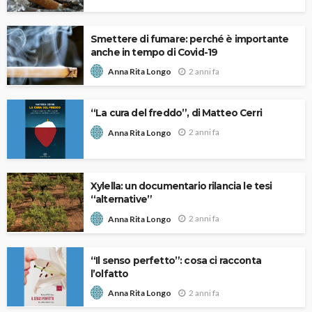
Smettere di fumare: perché è importante
anche in tempo di Covid-19
2 anni fa
Anna Rita Longo
“La cura del freddo”, di Matteo Cerri
2 anni fa
Anna Rita Longo
Xylella: un documentario rilancia le tesi
“alternative”
2 anni fa
Anna Rita Longo
“Il senso perfetto”: cosa ci racconta
l’olfatto
2 anni fa
Anna Rita Longo