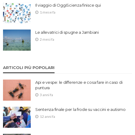
Il viaggio di OggiScienza finisce qui
1 mese fa
Le allevatrici di spugne a Jambiani
2 mesi fa
ARTICOLI PIÙ POPOLARI
Api e vespe: le differenze e cosa fare in caso di
puntura
3 anni fa
Sentenza finale per la frode su vaccini e autismo
12 anni fa