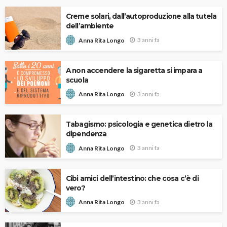
Creme solari, dall’autoproduzione alla tutela
dell’ambiente
3 anni fa
Anna Rita Longo
A non accendere la sigaretta si impara a
scuola
3 anni fa
Anna Rita Longo
Tabagismo: psicologia e genetica dietro la
dipendenza
3 anni fa
Anna Rita Longo
Cibi amici dell’intestino: che cosa c’è di
vero?
3 anni fa
Anna Rita Longo