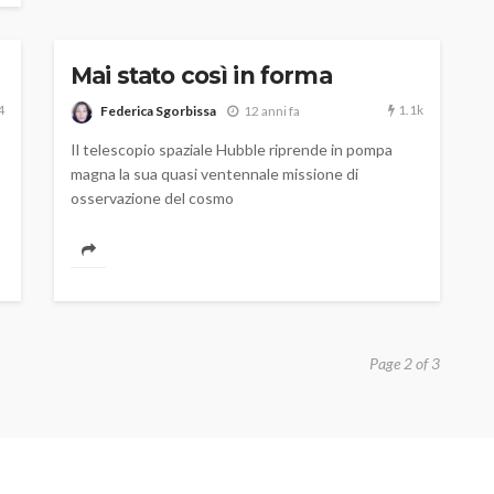
Mai stato così in forma
4
1.1k
Federica Sgorbissa
12 anni fa
Il telescopio spaziale Hubble riprende in pompa
magna la sua quasi ventennale missione di
osservazione del cosmo
Page 2 of 3