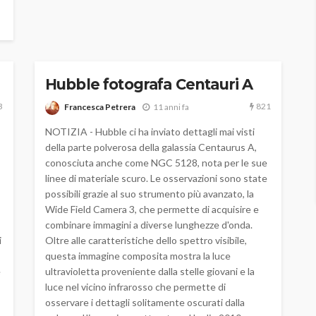
Hubble fotografa Centauri A
3
821
Francesca Petrera
11 anni fa
NOTIZIA - Hubble ci ha inviato dettagli mai visti
della parte polverosa della galassia Centaurus A,
conosciuta anche come NGC 5128, nota per le sue
linee di materiale scuro. Le osservazioni sono state
possibili grazie al suo strumento più avanzato, la
Wide Field Camera 3, che permette di acquisire e
combinare immagini a diverse lunghezze d'onda.
i
Oltre alle caratteristiche dello spettro visibile,
questa immagine composita mostra la luce
e
ultravioletta proveniente dalla stelle giovani e la
luce nel vicino infrarosso che permette di
osservare i dettagli solitamente oscurati dalla