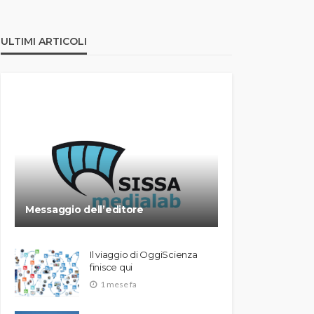
ULTIMI ARTICOLI
Messaggio dell’editore
Il viaggio di OggiScienza
finisce qui
1 mese fa