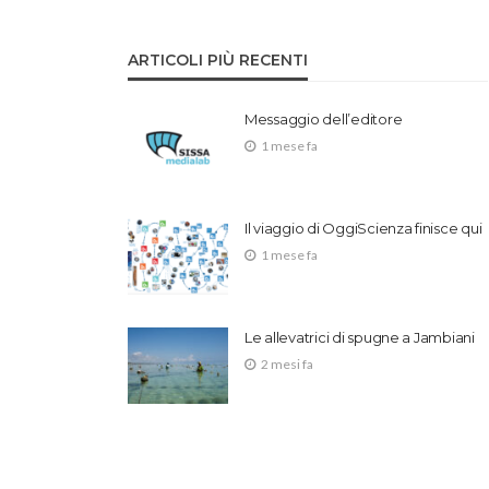
ARTICOLI PIÙ RECENTI
Messaggio dell’editore
1 mese fa
Il viaggio di OggiScienza finisce qui
1 mese fa
Le allevatrici di spugne a Jambiani
2 mesi fa