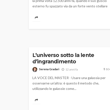
la prima volta 12.500 anni fa, quando il suo guscio
esterno fu spazzato via da un forte vento stellare
L’universo sotto la lente
d’ingrandimento
80
Serena Gradari
12 anni fa
LA VOCE DEL MASTER - Usare una galassia per
osservarne un'altra: è questo il metodo che,
utilizzando le galassie come...