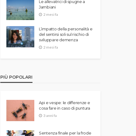
Le allevatrici di spugne a
Jambiani
2 mesi fa
L’impatto della personalità e
del sentirsi soli sul rischio di
sviluppare demenza
2 mesi fa
PIÙ POPOLARI
Api e vespe: le differenze e
cosa fare in caso di puntura
3 anni fa
Sentenza finale per la frode