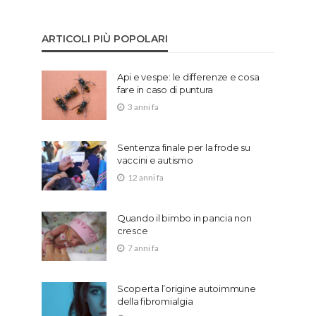
ARTICOLI PIÙ POPOLARI
Api e vespe: le differenze e cosa
fare in caso di puntura
3 anni fa
Sentenza finale per la frode su
vaccini e autismo
12 anni fa
Quando il bimbo in pancia non
cresce
7 anni fa
Scoperta l’origine autoimmune
della fibromialgia