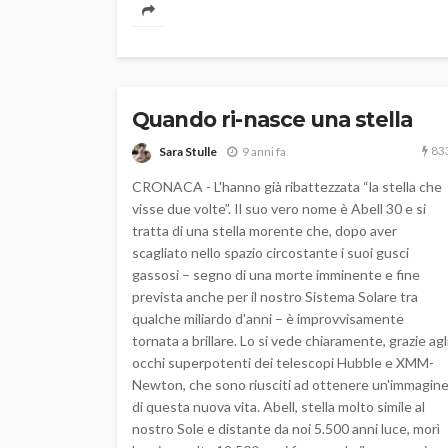
Quando ri-nasce una stella
83
Sara Stulle
9 anni fa
CRONACA - L'hanno già ribattezzata “la stella che
visse due volte”. Il suo vero nome è Abell 30 e si
tratta di una stella morente che, dopo aver
scagliato nello spazio circostante i suoi gusci
gassosi – segno di una morte imminente e fine
prevista anche per il nostro Sistema Solare tra
qualche miliardo d'anni – è improvvisamente
tornata a brillare. Lo si vede chiaramente, grazie agl
occhi superpotenti dei telescopi Hubble e XMM-
Newton, che sono riusciti ad ottenere un'immagin
di questa nuova vita. Abell, stella molto simile al
nostro Sole e distante da noi 5.500 anni luce, morì