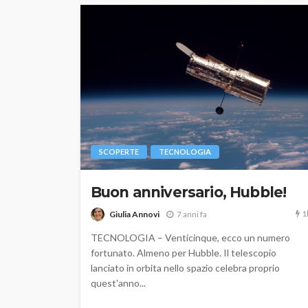
SCOPERTE
TECNOLOGIA
Buon anniversario, Hubble!
1
Giulia Annovi
7 anni fa
TECNOLOGIA – Venticinque, ecco un numero
fortunato. Almeno per Hubble. Il telescopio
lanciato in orbita nello spazio celebra proprio
quest'anno...