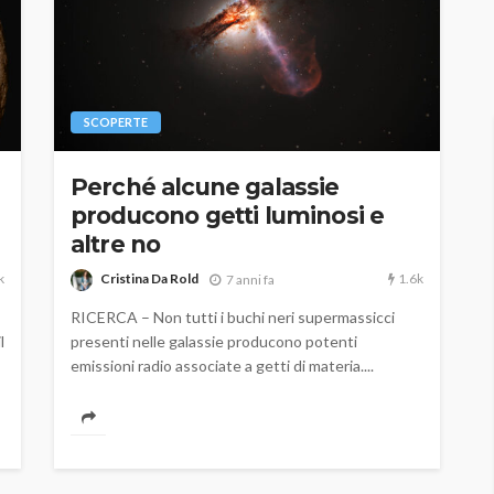
SCOPERTE
Perché alcune galassie
producono getti luminosi e
altre no
k
1.6k
Cristina Da Rold
7 anni fa
RICERCA – Non tutti i buchi neri supermassicci
l
presenti nelle galassie producono potenti
emissioni radio associate a getti di materia....