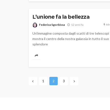
L’unione fa la bellezza
66
Federica Sgorbissa
12 anni fa
Un'immagine composta dagli scatti di tre telescopi
mostra il centro della nostra galassia in tutto il suo
splendore
1
2
3