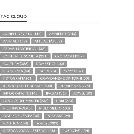
TAG CLOUD
AGNELLI VEGETALI
(16)
AMBIENTE
(743)
ANIMALI
(142)
ATTUALITÀ
(352)
CERVELLI ARTIFICIALI
(36)
COSTUME E SOCIETÀ
(231)
CRONACA
(1337)
CULTURA
(366)
DOMESTICI
(100)
ECONOMIA
(64)
ESTERI
(78)
eventi
(187)
FOTOGRAFIA
(61)
GRAVIDANZA E DINTORNI
(53)
IL PARCO DELLE BUFALE
(404)
IN EVIDENZA
(775)
INFOGRAFICHE
(145)
IPAZIA
(131)
JEKYLL
(80)
LA VOCE DEL MASTER
(236)
LIBRI
(273)
MELTING POD
(8)
MULTIMEDIA
(103)
OGGISCIENZA TV
(30)
PODCAST
(94)
POLITICA
(158)
ricerca
(2083)
RICERCANDO ALL'ESTERO
(158)
RUBRICHE
(154)