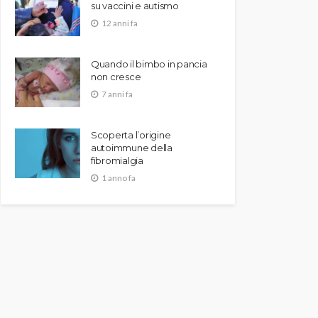
su vaccini e autismo
12 anni fa
Quando il bimbo in pancia
non cresce
7 anni fa
Scoperta l’origine
autoimmune della
fibromialgia
1 anno fa