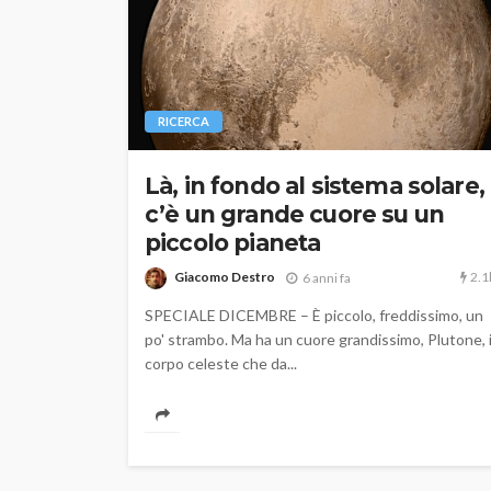
RICERCA
Là, in fondo al sistema solare,
c’è un grande cuore su un
piccolo pianeta
2.1
Giacomo Destro
6 anni fa
SPECIALE DICEMBRE – È piccolo, freddissimo, un
po' strambo. Ma ha un cuore grandissimo, Plutone, i
corpo celeste che da...