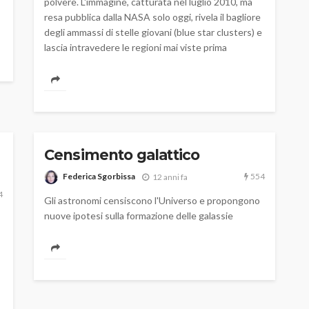
polvere. L'immagine, catturata nel luglio 2010, ma
resa pubblica dalla NASA solo oggi, rivela il bagliore
degli ammassi di stelle giovani (blue star clusters) e
lascia intravedere le regioni mai viste prima
Censimento galattico
554
Federica Sgorbissa
12 anni fa
4
Gli astronomi censiscono l'Universo e propongono
nuove ipotesi sulla formazione delle galassie