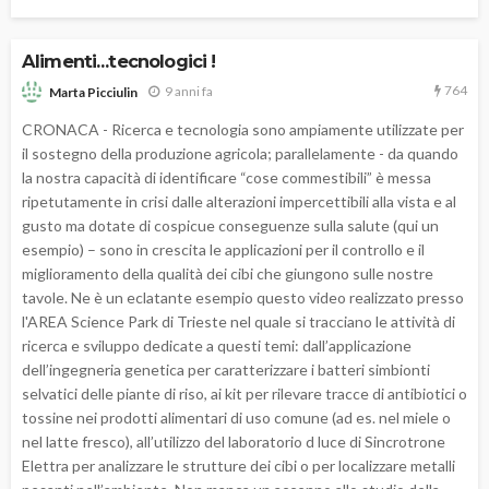
Alimenti…tecnologici !
764
9 anni fa
Marta Picciulin
CRONACA - Ricerca e tecnologia sono ampiamente utilizzate per
il sostegno della produzione agricola; parallelamente - da quando
la nostra capacità di identificare “cose commestibili” è messa
ripetutamente in crisi dalle alterazioni impercettibili alla vista e al
gusto ma dotate di cospicue conseguenze sulla salute (qui un
esempio) – sono in crescita le applicazioni per il controllo e il
miglioramento della qualità dei cibi che giungono sulle nostre
tavole. Ne è un eclatante esempio questo video realizzato presso
l'AREA Science Park di Trieste nel quale si tracciano le attività di
ricerca e sviluppo dedicate a questi temi: dall’applicazione
dell’ingegneria genetica per caratterizzare i batteri simbionti
selvatici delle piante di riso, ai kit per rilevare tracce di antibiotici o
tossine nei prodotti alimentari di uso comune (ad es. nel miele o
nel latte fresco), all’utilizzo del laboratorio d luce di Sincrotrone
Elettra per analizzare le strutture dei cibi o per localizzare metalli