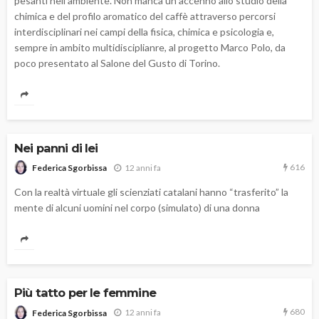
pesanti nell’ambiente. Non manca un accenno allo studio della
chimica e del profilo aromatico del caffè attraverso percorsi
interdisciplinari nei campi della fisica, chimica e psicologia e,
sempre in ambito multidisciplianre, al progetto Marco Polo, da
poco presentato al Salone del Gusto di Torino.
Nei panni di lei
616
12 anni fa
Federica Sgorbissa
Con la realtà virtuale gli scienziati catalani hanno “trasferito” la
mente di alcuni uomini nel corpo (simulato) di una donna
Più tatto per le femmine
680
12 anni fa
Federica Sgorbissa