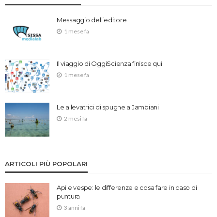
Messaggio dell’editore
1 mese fa
Il viaggio di OggiScienza finisce qui
1 mese fa
Le allevatrici di spugne a Jambiani
2 mesi fa
ARTICOLI PIÙ POPOLARI
Api e vespe: le differenze e cosa fare in caso di
puntura
3 anni fa