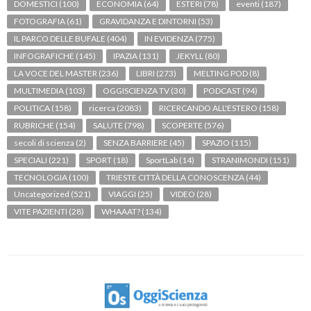
DOMESTICI
(100)
ECONOMIA
(64)
ESTERI
(78)
eventi
(187)
FOTOGRAFIA
(61)
GRAVIDANZA E DINTORNI
(53)
IL PARCO DELLE BUFALE
(404)
IN EVIDENZA
(775)
INFOGRAFICHE
(145)
IPAZIA
(131)
JEKYLL
(80)
LA VOCE DEL MASTER
(236)
LIBRI
(273)
MELTING POD
(8)
MULTIMEDIA
(103)
OGGISCIENZA TV
(30)
PODCAST
(94)
POLITICA
(158)
ricerca
(2083)
RICERCANDO ALL'ESTERO
(158)
RUBRICHE
(154)
SALUTE
(798)
SCOPERTE
(576)
secoli di scienza
(2)
SENZA BARRIERE
(45)
SPAZIO
(115)
SPECIALI
(221)
SPORT
(18)
SportLab
(14)
STRANIMONDI
(151)
TECNOLOGIA
(100)
TRIESTE CITTÀ DELLA CONOSCENZA
(44)
Uncategorized
(521)
VIAGGI
(25)
VIDEO
(28)
VITE PAZIENTI
(28)
WHAAAT?
(134)