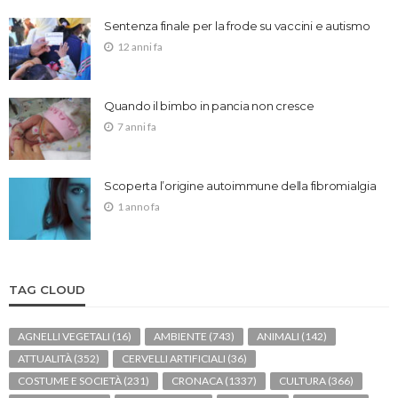
Sentenza finale per la frode su vaccini e autismo
12 anni fa
Quando il bimbo in pancia non cresce
7 anni fa
Scoperta l’origine autoimmune della fibromialgia
1 anno fa
TAG CLOUD
AGNELLI VEGETALI
(16)
AMBIENTE
(743)
ANIMALI
(142)
ATTUALITÀ
(352)
CERVELLI ARTIFICIALI
(36)
COSTUME E SOCIETÀ
(231)
CRONACA
(1337)
CULTURA
(366)