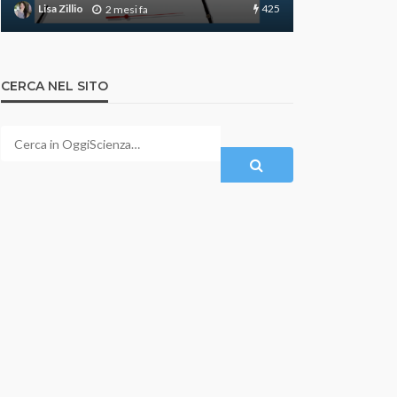
425
Lisa Zillio
Lisa Zillio
2 mesi fa
CERCA NEL SITO