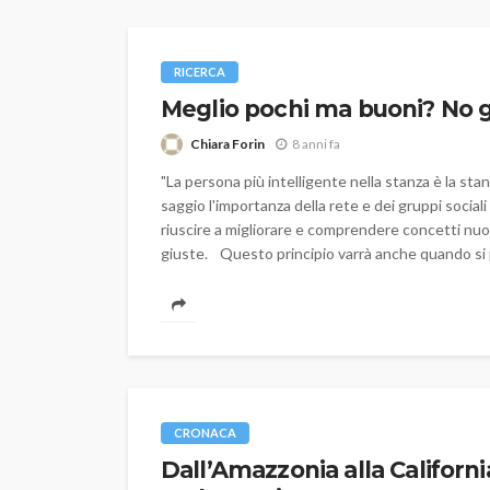
RICERCA
Meglio pochi ma buoni? No g
Chiara Forin
8 anni fa
"La persona più intelligente nella stanza è la st
saggio l'importanza della rete e dei gruppi social
riuscire a migliorare e comprendere concetti nuo
giuste. Questo principio varrà anche quando si par
CRONACA
Dall’Amazzonia alla California