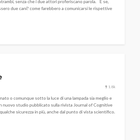
trambi, senza che i due attori proferiscano parola. E se,
1.2k
442
Marco Milano
2 mesi fa
ossero due cani? come farebbero a comunicarsi le rispettive
e
1.8k
inato o comunque sotto la luce di una lampada sia meglio e
un nuovo studio pubblicato sulla rivista Journal of Cognitive
alche sicurezza in più, anche dal punto di vista scientifico.