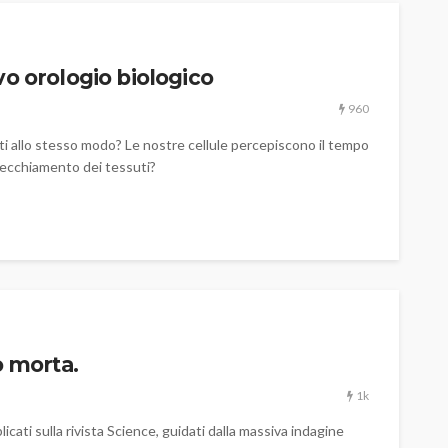
vo orologio biologico
960
ti allo stesso modo? Le nostre cellule percepiscono il tempo
nvecchiamento dei tessuti?
o morta.
1k
icati sulla rivista Science, guidati dalla massiva indagine