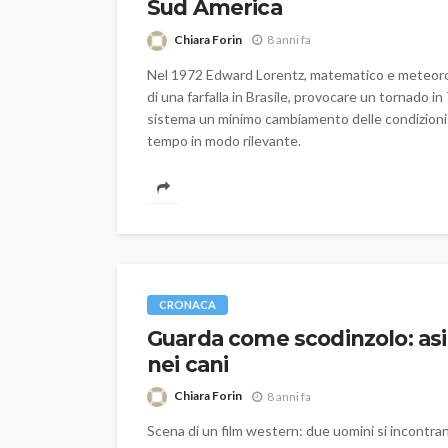
Sud America
Chiara Forin
8 anni fa
Nel 1972 Edward Lorentz, matematico e meteorolog
di una farfalla in Brasile, provocare un tornado 
sistema un minimo cambiamento delle condizioni 
tempo in modo rilevante.
CRONACA
Guarda come scodinzolo: as
nei cani
LIBRI
Cercando Majorana
Chiara Forin
8 anni fa
nuvole
Scena di un film western: due uomini si incontrano