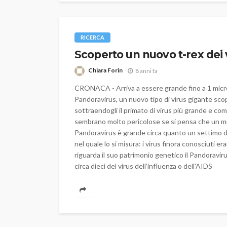
RICERCA
Scoperto un nuovo t-rex dei 
Chiara Forin
8 anni fa
CRONACA - Arriva a essere grande fino a 1 micro
Pandoravirus, un nuovo tipo di virus gigante scop
sottraendogli il primato di virus più grande e c
sembrano molto pericolose se si pensa che un mic
Pandoravirus è grande circa quanto un settimo d
nel quale lo si misura: i virus finora conosciuti
riguarda il suo patrimonio genetico il Pandoraviru
circa dieci del virus dell'influenza o dell'AIDS