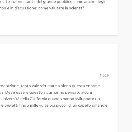
l'attenzione, tanto del grande pubblico come anche degli
mpo è in discussione: come valutare la scienza?
629
generazione, tanto vale sfruttare a pieno questa enorme
irds. Deve essere questo a cui hanno pensato alcuni
l'Università della California quando hanno sviluppato un
 oggetti fino a mille volte più piccoli di un capello umano e