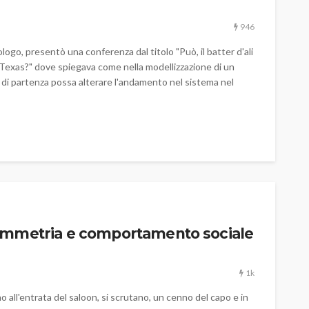
946
o, presentò una conferenza dal titolo "Può, il batter d'ali
in Texas?" dove spiegava come nella modellizzazione di un
di partenza possa alterare l'andamento nel sistema nel
immetria e comportamento sociale
LIBRI
1k
 tra le
Il lungo viaggio delle onde
gravitazionali
 all'entrata del saloon, si scrutano, un cenno del capo e in