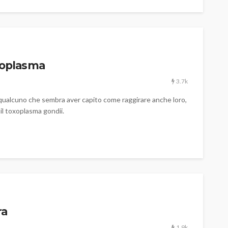
oxoplasma
3.7k
 qualcuno che sembra aver capito come raggirare anche loro,
il toxoplasma gondii.
ra
1.9k