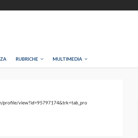
NZA
RUBRICHE
MULTIMEDIA
om/profile/view?id=95797174&trk=tab_pro