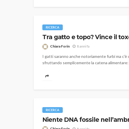
RICERCA
Tra gatto e topo? Vince il t
Chiara Forin
8 anni fa
I gatti saranno anche notoriamente furbi ma c'è
sfruttando semplicemente la catena alimentare: 
RICERCA
Niente DNA fossile nell’amb
Chiara Forin
8 anni fa