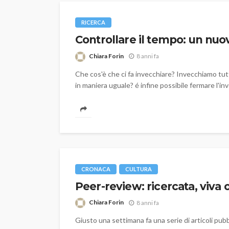
RICERCA
Controllare il tempo: un nuo
Chiara Forin
8 anni fa
Che cos'è che ci fa invecchiare? Invecchiamo tut
in maniera uguale? é infine possibile fermare l'i
CRONACA
CULTURA
Peer-review: ricercata, viva 
Chiara Forin
8 anni fa
Giusto una settimana fa una serie di articoli pubbl