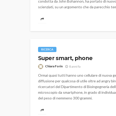
condotta da John Bohannon, ha portato di nuovo 
scienziati, su un argomento che da parecchio te
RICERCA
Super smart, phone
Chiara Forin
8 anni fa
Ormai quasi tutti hanno uno cellulare di nuova 
diffusione per qualcosa di utile oltre ad angry b
ricercatori del Dipartimento di Bioingegneria del
microscopio da smartphone, in grado di individuare
del peso di nemmeno 300 grammi.