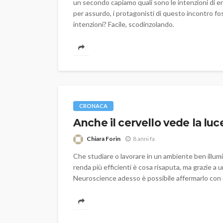
un secondo capiamo quali sono le intenzioni di en
Marco Milano
3 mesi fa
per assurdo, i protagonisti di questo incontro f
intenzioni? Facile, scodinzolando.
CRONACA
Anche il cervello vede la luc
Chiara Forin
8 anni fa
Che studiare o lavorare in un ambiente ben illum
renda più efficienti è cosa risaputa, ma grazie a 
Neuroscience adesso è possibile affermarlo con qu