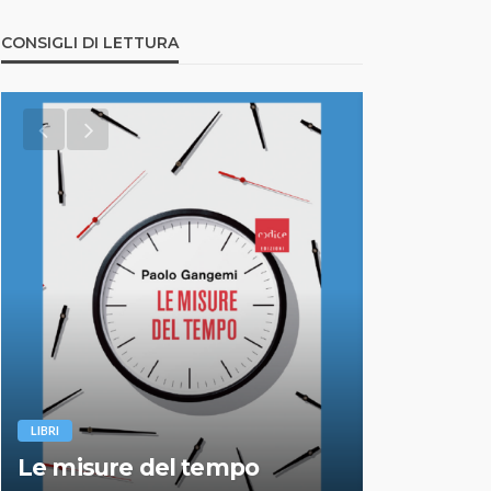
CONSIGLI DI LETTURA
LIBRI
LIBRI
Da scimmi
Le misure del tempo
breve sto