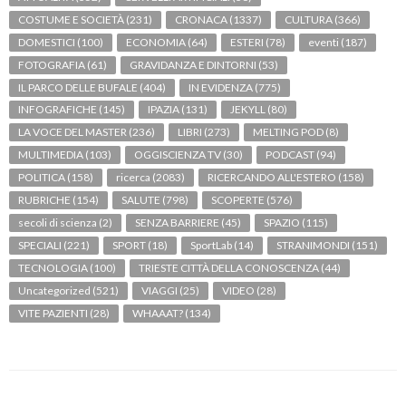
COSTUME E SOCIETÀ
(231)
CRONACA
(1337)
CULTURA
(366)
DOMESTICI
(100)
ECONOMIA
(64)
ESTERI
(78)
eventi
(187)
FOTOGRAFIA
(61)
GRAVIDANZA E DINTORNI
(53)
IL PARCO DELLE BUFALE
(404)
IN EVIDENZA
(775)
INFOGRAFICHE
(145)
IPAZIA
(131)
JEKYLL
(80)
LA VOCE DEL MASTER
(236)
LIBRI
(273)
MELTING POD
(8)
MULTIMEDIA
(103)
OGGISCIENZA TV
(30)
PODCAST
(94)
POLITICA
(158)
ricerca
(2083)
RICERCANDO ALL'ESTERO
(158)
RUBRICHE
(154)
SALUTE
(798)
SCOPERTE
(576)
secoli di scienza
(2)
SENZA BARRIERE
(45)
SPAZIO
(115)
SPECIALI
(221)
SPORT
(18)
SportLab
(14)
STRANIMONDI
(151)
TECNOLOGIA
(100)
TRIESTE CITTÀ DELLA CONOSCENZA
(44)
Uncategorized
(521)
VIAGGI
(25)
VIDEO
(28)
VITE PAZIENTI
(28)
WHAAAT?
(134)