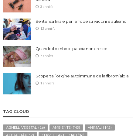
3 anni fa
Sentenza finale per la frode su vaccini e autismo
12 anni fa
Quando il bimbo in pancia non cresce
7 anni fa
Scoperta l’origine autoimmune della fibromialgia
1 anno fa
TAG CLOUD
AGNELLI VEGETALI
(16)
AMBIENTE
(743)
ANIMALI
(142)
ATTUALITÀ
(352)
CERVELLI ARTIFICIALI
(36)