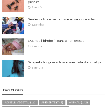
puntura
3 anni fa
Sentenza finale per la frode su vaccini e autismo
12 anni fa
Quando il bimbo in pancia non cresce
7 anni fa
Scoperta l’origine autoimmune della fibromialgia
1 anno fa
TAG CLOUD
AGNELLI VEGETALI
(16)
AMBIENTE
(743)
ANIMALI
(142)