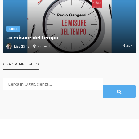
LIBRI
Le misure del tempo
425
2 mesi fa
Lisa Zillio
CERCA NEL SITO