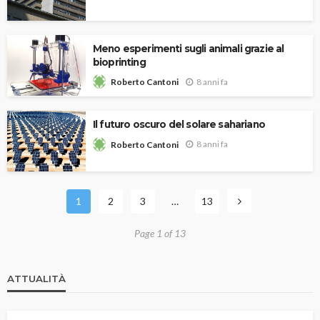
Meno esperimenti sugli animali grazie al
bioprinting
8 anni fa
Roberto Cantoni
Il futuro oscuro del solare sahariano
8 anni fa
Roberto Cantoni
1
2
3
…
13
Page 1 of 13
ATTUALITÀ