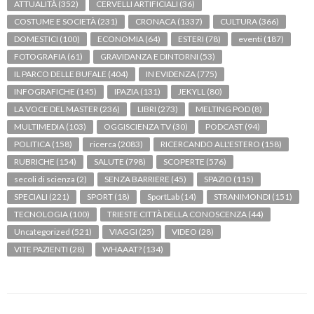
ATTUALITÀ
(352)
CERVELLI ARTIFICIALI
(36)
COSTUME E SOCIETÀ
(231)
CRONACA
(1337)
CULTURA
(366)
DOMESTICI
(100)
ECONOMIA
(64)
ESTERI
(78)
eventi
(187)
FOTOGRAFIA
(61)
GRAVIDANZA E DINTORNI
(53)
IL PARCO DELLE BUFALE
(404)
IN EVIDENZA
(775)
INFOGRAFICHE
(145)
IPAZIA
(131)
JEKYLL
(80)
LA VOCE DEL MASTER
(236)
LIBRI
(273)
MELTING POD
(8)
MULTIMEDIA
(103)
OGGISCIENZA TV
(30)
PODCAST
(94)
POLITICA
(158)
ricerca
(2083)
RICERCANDO ALL'ESTERO
(158)
RUBRICHE
(154)
SALUTE
(798)
SCOPERTE
(576)
secoli di scienza
(2)
SENZA BARRIERE
(45)
SPAZIO
(115)
SPECIALI
(221)
SPORT
(18)
SportLab
(14)
STRANIMONDI
(151)
TECNOLOGIA
(100)
TRIESTE CITTÀ DELLA CONOSCENZA
(44)
Uncategorized
(521)
VIAGGI
(25)
VIDEO
(28)
VITE PAZIENTI
(28)
WHAAAT?
(134)